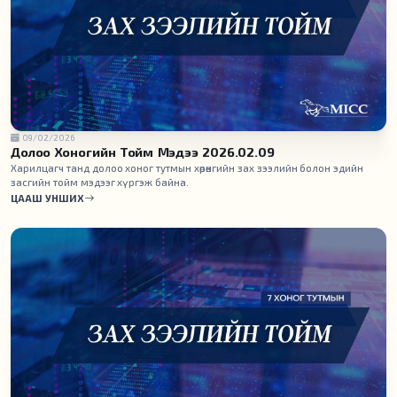
09/02/2026
Долоо Хоногийн Тойм Мэдээ 2026.02.09
Харилцагч танд долоо хоног тутмын хөрөнгийн зах зээлийн болон эдийн
засгийн тойм мэдээг хүргэж байна.
ЦААШ УНШИХ