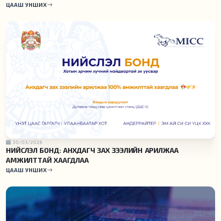
ЦААШ УНШИХ
30/03/2026
НИЙСЛЭЛ БОНД: АНХДАГЧ ЗАХ ЗЭЭЛИЙН АРИЛЖАА
АМЖИЛТТАЙ ХААГДЛАА
ЦААШ УНШИХ