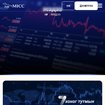
EN
НЭВТРЭХ
МЭДЭЭ
НҮҮР
МЭДЭЭ