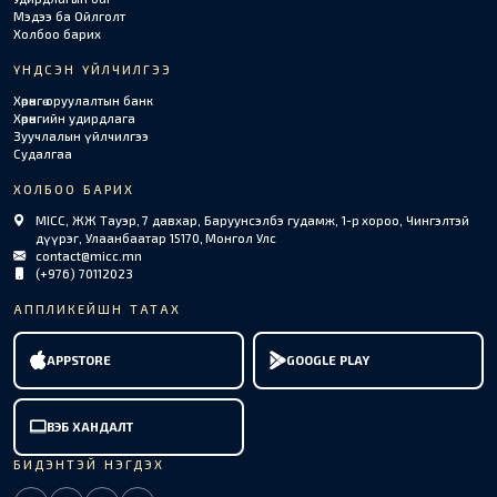
Мэдээ ба Ойлголт
Холбоо барих
ҮНДСЭН ҮЙЛЧИЛГЭЭ
Хөрөнгө оруулалтын банк
Хөрөнгийн удирдлага
Зуучлалын үйлчилгээ
Судалгаа
ХОЛБОО БАРИХ
MICC, ЖЖ Тауэр, 7 давхар, Баруунсэлбэ гудамж, 1-р хороо, Чингэлтэй
дүүрэг, Улаанбаатар 15170, Монгол Улс
contact@micc.mn
(+976) 70112023
АППЛИКЕЙШН ТАТАХ
APPSTORE
GOOGLE PLAY
ВЭБ ХАНДАЛТ
БИДЭНТЭЙ НЭГДЭХ