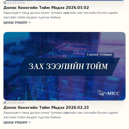
02/03/2026
Долоо Хоногийн Тойм Мэдээ 2026.03.02
Харилцагч танд долоо хоног тутмын хөрөнгийн зах зээлийн болон эдийн
засгийн тойм мэдээг хүргэж байна.
ЦААШ УНШИХ
23/02/2026
Долоо Хоногийн Тойм Мэдээ 2026.02.23
Харилцагч танд долоо хоног тутмын хөрөнгийн зах зээлийн болон эдийн
засгийн тойм мэдээг хүргэж байна.
ЦААШ УНШИХ