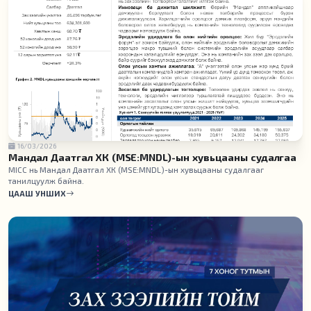
16/03/2026
Мандал Даатгал ХК (MSE:MNDL)-ын хувьцааны судалгаа
MICC нь Мандал Даатгал ХК (MSE:MNDL)-ын хувьцааны судалгааг
танилцуулж байна.
ЦААШ УНШИХ