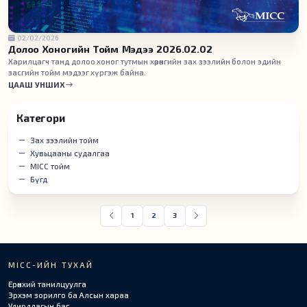
02/02/2026
Долоо Хоногийн Тойм Мэдээ 2026.02.02
Харилцагч танд долоо хоног тутмын хөрөнгийн зах зээлийн болон эдийн
засгийн тойм мэдээг хүргэж байна.
ЦААШ УНШИХ
Категори
Зах зээлийн тойм
Хувьцааны судалгаа
MICC тойм
Бүгд
1
2
3
MICC-ИЙН ТУХАЙ
Ерөнхий танилцуулга
Эрхэм зорилго ба Алсын хараа
Удирдлагын баг