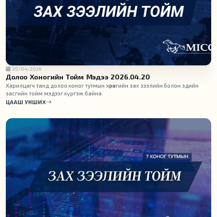
20/04/2026
Долоо Хоногийн Тойм Мэдээ 2026.04.20
Харилцагч танд долоо хоног тутмын хөрөнгийн зах зээлийн болон эдийн
засгийн тойм мэдээг хүргэж байна.
ЦААШ УНШИХ