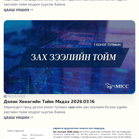
засгийн тойм мэдээг хүргэж байна.
ЦААШ УНШИХ
16/03/2026
Долоо Хоногийн Тойм Мэдээ 2026.03.16
Харилцагч танд долоо хоног тутмын хөрөнгийн зах зээлийн болон эдийн
засгийн тойм мэдээг хүргэж байна.
ЦААШ УНШИХ