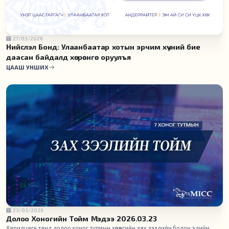
27/03/2026
Нийслэл Бонд: Улаанбаатар хотын эрчим хүчний бие
даасан байдалд хөрөнгө оруулъя
ЦААШ УНШИХ
23/03/2026
Долоо Хоногийн Тойм Мэдээ 2026.03.23
Харилцагч танд долоо хоног тутмын хөрөнгийн зах зээлийн болон эдийн