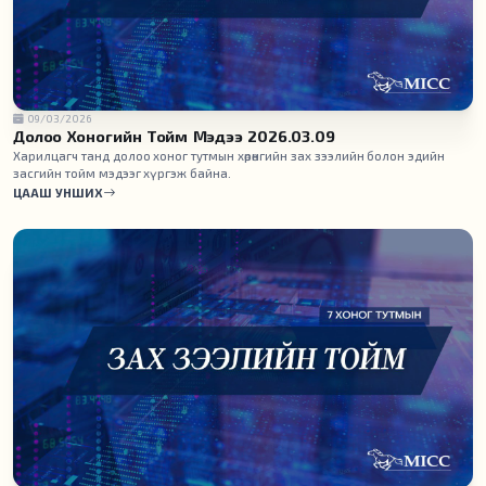
09/03/2026
Долоо Хоногийн Тойм Мэдээ 2026.03.09
Харилцагч танд долоо хоног тутмын хөрөнгийн зах зээлийн болон эдийн
засгийн тойм мэдээг хүргэж байна.
ЦААШ УНШИХ