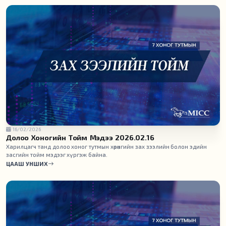
16/02/2026
Долоо Хоногийн Тойм Мэдээ 2026.02.16
Харилцагч танд долоо хоног тутмын хөрөнгийн зах зээлийн болон эдийн
засгийн тойм мэдээг хүргэж байна.
ЦААШ УНШИХ