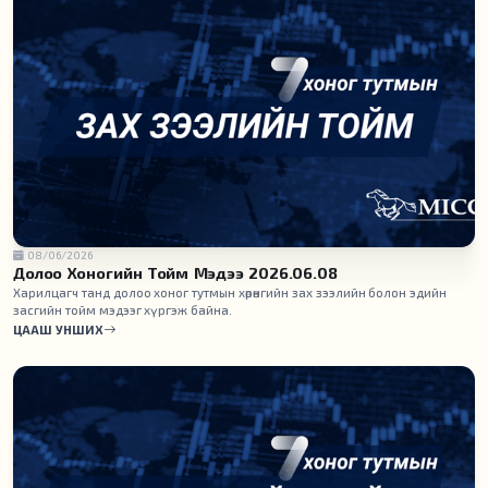
08/06/2026
Долоо Хоногийн Тойм Мэдээ 2026.06.08
Харилцагч танд долоо хоног тутмын хөрөнгийн зах зээлийн болон эдийн
засгийн тойм мэдээг хүргэж байна.
ЦААШ УНШИХ