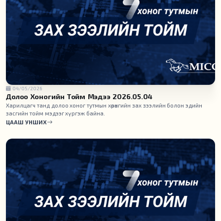
04/05/2026
Долоо Хоногийн Тойм Мэдээ 2026.05.04
Харилцагч танд долоо хоног тутмын хөрөнгийн зах зээлийн болон эдийн
засгийн тойм мэдээг хүргэж байна.
ЦААШ УНШИХ