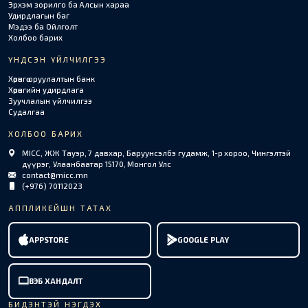
Эрхэм зорилго ба Алсын хараа
Удирдлагын баг
Мэдээ ба Ойлголт
Холбоо барих
ҮНДСЭН ҮЙЛЧИЛГЭЭ
Хөрөнгө оруулалтын банк
Хөрөнгийн удирдлага
Зуучлалын үйлчилгээ
Судалгаа
ХОЛБОО БАРИХ
MICC, ЖЖ Тауэр, 7 давхар, Баруунсэлбэ гудамж, 1-р хороо, Чингэлтэй
дүүрэг, Улаанбаатар 15170, Монгол Улс
contact@micc.mn
(+976) 70112023
АППЛИКЕЙШН ТАТАХ
APPSTORE
GOOGLE PLAY
ВЭБ ХАНДАЛТ
БИДЭНТЭЙ НЭГДЭХ