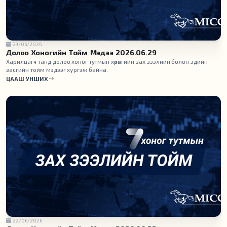
29/06/2026
Долоо Хоногийн Тойм Мэдээ 2026.06.29
Харилцагч танд долоо хоног тутмын хөрөнгийн зах зээлийн болон эдийн
засгийн тойм мэдээг хүргэж байна.
ЦААШ УНШИХ
22/06/2026