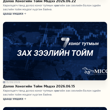
Долоо Хоногийн Тойм Мэдээ 2026.06.22
Харилцагч танд долоо хоног тутмын хөрөнгийн зах зээлийн болон эдийн
засгийн тойм мэдээг хүргэж байна.
ЦААШ УНШИХ
15/06/2026
Долоо Хоногийн Тойм Мэдээ 2026.06.15
Харилцагч танд долоо хоног тутмын хөрөнгийн зах зээлийн болон эдийн
засгийн тойм мэдээг хүргэж байна.
ЦААШ УНШИХ