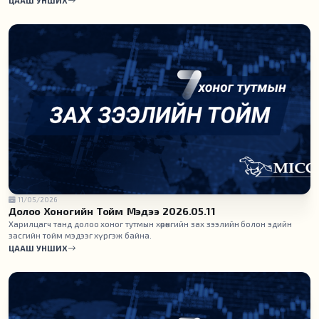
ЦААШ УНШИХ
11/05/2026
Долоо Хоногийн Тойм Мэдээ 2026.05.11
Харилцагч танд долоо хоног тутмын хөрөнгийн зах зээлийн болон эдийн
засгийн тойм мэдээг хүргэж байна.
ЦААШ УНШИХ