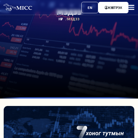
EN
НЭВТРЭХ
МЭДЭЭ
НҮҮР
МЭДЭЭ