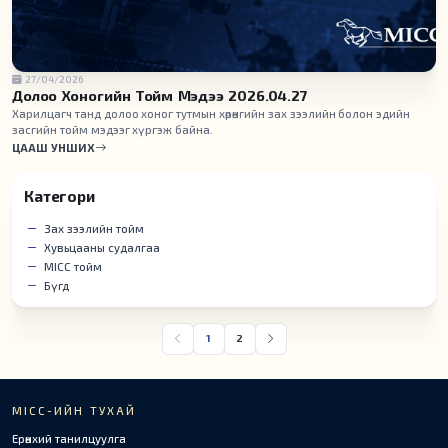
27/04/2026
Долоо Хоногийн Тойм Мэдээ 2026.04.27
Харилцагч танд долоо хоног тутмын хөрөнгийн зах зээлийн болон эдийн
засгийн тойм мэдээг хүргэж байна.
ЦААШ УНШИХ
Категори
Зах зээлийн тойм
Хувьцааны судалгаа
MICC тойм
Бүгд
1
2
MICC-ИЙН ТУХАЙ
Ерөнхий танилцуулга