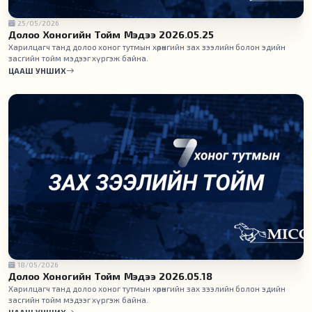
25/05/2026
Долоо Хоногийн Тойм Мэдээ 2026.05.25
Харилцагч танд долоо хоног тутмын хөрөнгийн зах зээлийн болон эдийн
засгийн тойм мэдээг хүргэж байна.
ЦААШ УНШИХ
18/05/2026
Долоо Хоногийн Тойм Мэдээ 2026.05.18
Харилцагч танд долоо хоног тутмын хөрөнгийн зах зээлийн болон эдийн
засгийн тойм мэдээг хүргэж байна.