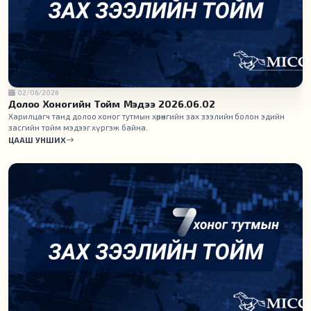
02/06/2026
Долоо Хоногийн Тойм Мэдээ 2026.06.02
Харилцагч танд долоо хоног тутмын хөрөнгийн зах зээлийн болон эдийн
засгийн тойм мэдээг хүргэж байна.
ЦААШ УНШИХ