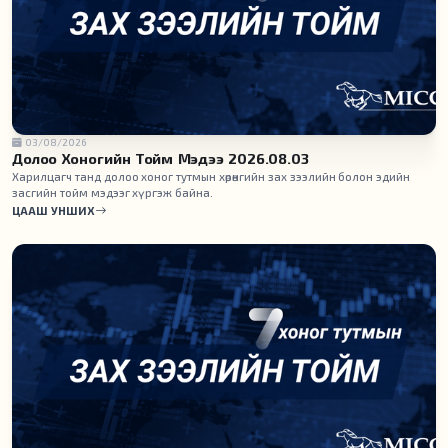
03/08/2026
Долоо Хоногийн Тойм Мэдээ 2026.08.03
Харилцагч танд долоо хоног тутмын хөрөнгийн зах зээлийн болон эдийн
засгийн тойм мэдээг хүргэж байна.
ЦААШ УНШИХ