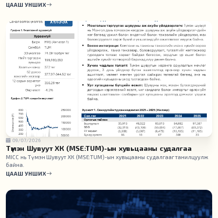
ЦААШ УНШИХ
09/07/2026
Түмэн Шувуут ХК (MSE:TUM)-ын хувьцааны судалгаа
MICC нь Түмэн Шувуут ХК (MSE:TUM)-ын хувьцааны судалгааг танилцуулж
байна.
ЦААШ УНШИХ