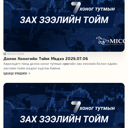
06/07/2026
Долоо Хоногийн Тойм Мэдээ 2026.07.06
Харилцагч танд долоо хоног тутмын хөрөнгийн зах зээлийн болон эдийн
засгийн тойм мэдээг хүргэж байна.
ЦААШ УНШИХ