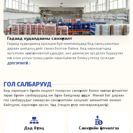
Гадаад худалдааны санхүүжилт
Гадаад худалдаанд оролцож буй компаниудад бид санхүүжилтын
дараах шийдлүүдийг санал болгож байна. Бид харилцагчдад
эргэлтийн хөрөнгөө оновчтой удирдах, хил дамнасан эрсдэлээ бууруулах
мөн олон улсын түншүүдийн харилцаагаа бэхжүүлэхэд тусалдаг.
ДЭЛГЭРЭНГҮЙ
ГОЛ САЛБАРУУД
Бид харилцагч бүрийн онцлогт тохирсон санхүүжилт болон зөвлөх үйлчилгээг
төрөл бүрийн салбаруудад иж бүрэн байдлаар үзүүлдэг. Манай баг дараах
гол салбаруудыг хамарсан санхүүжилтийн хэлцлийг амжилттай зохион
байгуулж, хэрэгжүүлж ирсэн. Үүнд (гэхдээ үүгээр хязгаарлагдахгүй):
Дэд бүтэц
Санхүүгийн үйлчилгээ