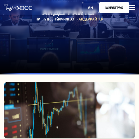
EN
НЭВТРЭХ
АНДЕРРАЙТЕР
НҮҮР
ҮНДСЭН ҮЙЛЧИЛГЭЭ
АНДЕРРАЙТЕР