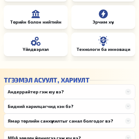
Төрийн болон нийтийн
Эрчим хүч
Үйлдвэрлэл
Технологи ба инноваци
ТҮГЭЭМЭЛ АСУУЛТ, ХАРИУЛТ
Андеррайтер гэж юу вэ?
Бидний харилцагчид хэн бэ?
Ямар төрлийн санхүүжилтыг санал болгодог вэ?
M&A зөвлөх үйлчилгээ гэж юу вэ?