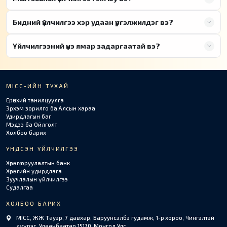
Бидний үйлчилгээ хэр удаан үргэлжилдэг вэ?
Үйлчилгээний үнэ ямар задаргаатай вэ?
MICC-ИЙН ТУХАЙ
Ерөнхий танилцуулга
Эрхэм зорилго ба Алсын хараа
Удирдлагын баг
Мэдээ ба Ойлголт
Холбоо барих
ҮНДСЭН ҮЙЛЧИЛГЭЭ
Хөрөнгө оруулалтын банк
Хөрөнгийн удирдлага
Зуучлалын үйлчилгээ
Судалгаа
ХОЛБОО БАРИХ
MICC, ЖЖ Тауэр, 7 давхар, Баруунсэлбэ гудамж, 1-р хороо, Чингэлтэй
дүүрэг, Улаанбаатар 15170, Монгол Улс