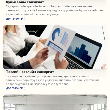
Хувьцааны санхүүжилт
Бид эргэлтийн хөрөнгийн, бизнесийн өргөжилтийн мөн шинэ төслийн
санхүүжилт хүсэж буй компаниудад санхүүгийн иж бүрэн зөвлөх болон
андеррайтерийн үйлчилгээг үзүүлдэг.
ДЭЛГЭРЭНГҮЙ
Төслийн зээлийн санхүүжилт
Бид харилцагчдынхаа урт хугацааны өсөлт, хөрөнгийн өртөг болон
санхүүгийн зорилтууд дээр үндэслэн оновчтой зээлийн стратегийг
боловсруулахад мөн хэрэгжүүлэхэд тусалдаг.
ДЭЛГЭРЭНГҮЙ