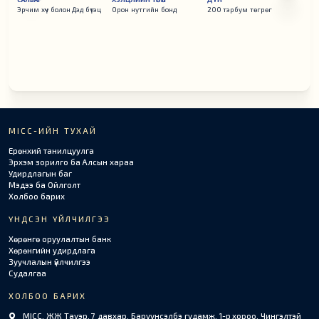
Эрчим хүч болон Дэд бүтэц
Орон нутгийн бонд
200 тэрбум төгрөг
MICC-ИЙН ТУХАЙ
Ерөнхий танилцуулга
Эрхэм зорилго ба Алсын хараа
Удирдлагын баг
Мэдээ ба Ойлголт
Холбоо барих
ҮНДСЭН ҮЙЛЧИЛГЭЭ
Хөрөнгө оруулалтын банк
Хөрөнгийн удирдлага
Зуучлалын үйлчилгээ
Судалгаа
ХОЛБОО БАРИХ
MICC, ЖЖ Тауэр, 7 давхар, Баруунсэлбэ гудамж, 1-р хороо, Чингэлтэй