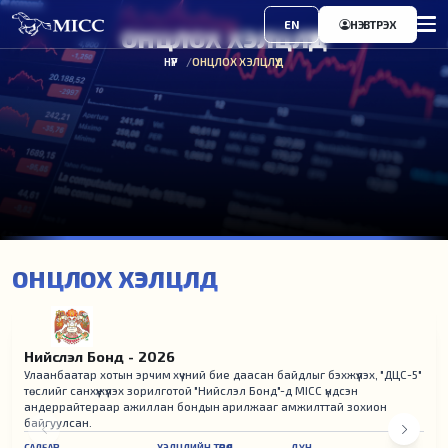
EN
НЭВТРЭХ
ОНЦЛОХ ХЭЛЦЛҮҮД
НҮҮР
ОНЦЛОХ ХЭЛЦЛҮҮД
ОНЦЛОХ ХЭЛЦЛҮҮД
Нийслэл Бонд - 2026
Улаанбаатар хотын эрчим хүчний бие даасан байдлыг бэхжүүлэх, "ДЦС-5"
төслийг санхүүжүүлэх зорилготой "Нийслэл Бонд"-д MICC үндсэн
андеррайтераар ажиллан бондын арилжааг амжилттай зохион
байгуулсан.
САЛБАР
ХЭЛЦЛИЙН ТӨРӨЛ
ДҮН