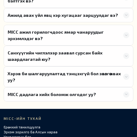
бэлтгэх вэ?
Ажилд авах үйл явц хэр хугацааг зарцуулдаг вэ?
MICC ажил горилогчдоос ямар чанаруудыг
эрхэмлэдэг вэ?
Санхүүгийн чиглэлээр заавал сурсан байх
шаардлагатай юу?
Хэрэв би шалгаруулалтад тэнцэхгүй бол зөвөлгөө авах
уу?
MICC дадлага хийх боломж олгодог уу?
MICC-ИЙН ТУХАЙ
Ерөнхий танилцуулга
Эрхэм зорилго ба Алсын хараа
Удирдлагын баг