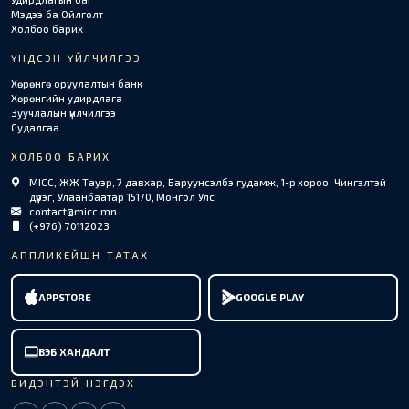
Мэдээ ба Ойлголт
Холбоо барих
ҮНДСЭН ҮЙЛЧИЛГЭЭ
Хөрөнгө оруулалтын банк
Хөрөнгийн удирдлага
Зуучлалын үйлчилгээ
Судалгаа
ХОЛБОО БАРИХ
MICC, ЖЖ Тауэр, 7 давхар, Баруунсэлбэ гудамж, 1-р хороо, Чингэлтэй
дүүрэг, Улаанбаатар 15170, Монгол Улс
contact@micc.mn
(+976) 70112023
АППЛИКЕЙШН ТАТАХ
APPSTORE
GOOGLE PLAY
ВЭБ ХАНДАЛТ
БИДЭНТЭЙ НЭГДЭХ