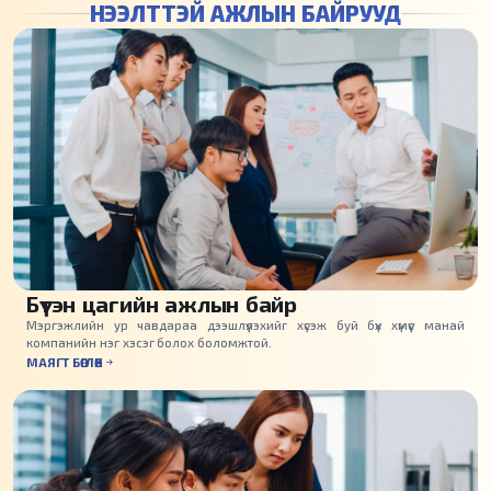
НЭЭЛТТЭЙ АЖЛЫН БАЙРУУД
Бүтэн цагийн ажлын байр
Мэргэжлийн ур чавдараа дээшлүүлэхийг хүсэж буй бүх хүмүүс манай
компанийн нэг хэсэг болох боломжтой.
МАЯГТ БӨГЛӨХ