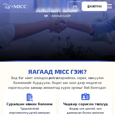
EN
НЭВТРЭХ
АЖЛЫН БАЙР
НҮҮР
АЖЛЫН БАЙР
ЯАГААД MICC ГЭЖ?
Бид баг хамт олондоо өөрийгөө илэрхийлэх, сорих, хөгжүүлэх
боломжийг бүрдүүлж, бодит зах зээл дээр мэдлэгээ
хэрэгжүүлэх замаар амжилтад хүрэх орчныг бий болгодог.
Суралцан хөгжих боломж
Чадвар сорисон төслүүд
Туршлагатай
Өндөр үнэ цэнтэй, хил
мэргэжилтнүүдтэй хамтран
дамнасан болон шинэлэг