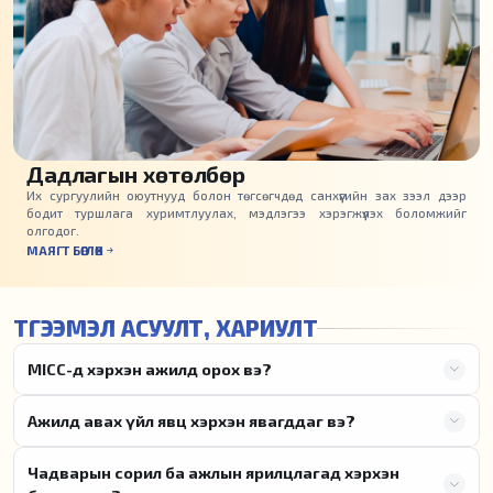
Дадлагын хөтөлбөр
Их сургуулийн оюутнууд болон төгсөгчдөд санхүүгийн зах зээл дээр
бодит туршлага хуримтлуулах, мэдлэгээ хэрэгжүүлэх боломжийг
олгодог.
МАЯГТ БӨГЛӨХ
ТҮГЭЭМЭЛ АСУУЛТ, ХАРИУЛТ
MICC-д хэрхэн ажилд орох вэ?
Ажилд авах үйл явц хэрхэн явагддаг вэ?
Чадварын сорил ба ажлын ярилцлагад хэрхэн