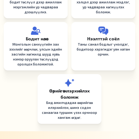
бодит төслүүл дээр ажиллаж
хэлцэл дээр ажиллаж мэдлэг,
мэргэжлийн ур чадвараа
ур чадвараа хөгжүүлэх
дээшлүүлнэ.
боломж.
Бодит нөлөө
Нээлттэй соёл
Монголын санхүүгийн зах
Таны санал бодлыг үнэлдэг,
зээлийг өөрчлөх, улсын эдийн
бодитоор хэрэгждэг уян хатан
засгийн хөгжилд шууд хувь
орчин.
нэмэр оруулах төслүүдэд
оролцох боломжтой.
Өөрийгөө илэрхийлэх
боломж
Бид ажилчдадаа өөрийгөө
илэрхийлэх, шинэ содон
санаагаа туршиж үзэх орчноор
хангаж өгдөг.