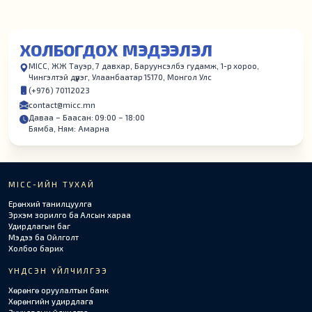
ХОЛБОГДОХ МЭДЭЭЛЭЛ
MICC, ЖЖ Тауэр, 7 давхар, Баруунсэлбэ гудамж, 1-р хороо,
Чингэлтэй дүүрэг, Улаанбаатар 15170, Монгол Улс
(+976) 70112023
contact@micc.mn
Даваа – Баасан: 09:00 – 18:00
Бямба, Ням: Амарна
MICC-ИЙН ТУХАЙ
Ерөнхий танилцуулга
Эрхэм зорилго ба Алсын хараа
Удирдлагын баг
Мэдээ ба Ойлголт
Холбоо барих
ҮНДСЭН ҮЙЛЧИЛГЭЭ
Хөрөнгө оруулалтын банк
Хөрөнгийн удирдлага