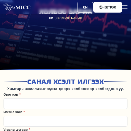
EN
НЭВТРЭХ
ХОЛБОО БАРИХ
НҮҮР
ХОЛБОО БАРИХ
САНАЛ ХҮСЭЛТ ИЛГЭЭХ
Хамтарч ажиллахыг хүсвэл доорх холбоосоор холбогдоно уу.
Овог нэр
*
Имэйл хаяг
*
Утасны дугаар
*