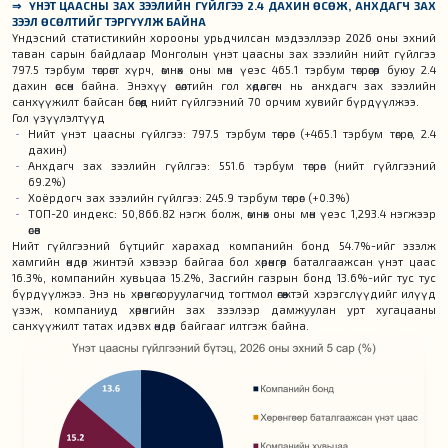
⇒ ҮНЭТ ЦААСНЫ ЗАХ ЗЭЭЛИЙН ГҮЙЛГЭЭ 2.4 ДАХИН ӨСӨЖ, АНХДАГЧ ЗАХ
ЗЭЭЛ ӨСӨЛТИЙГ ТЭРГҮҮЛЖ БАЙНА
Үндэсний статистикийн хорооны урьдчилсан мэдээллээр 2026 оны эхний
таван сарын байдлаар Монголын үнэт цаасны зах зээлийн нийт гүйлгээ
797.5 тэрбум төгрөгт хүрч, өмнөх оны мөн үеэс 465.1 тэрбум төгрөгөөр буюу 2.4
дахин өссөн байна. Энэхүү өсөлтийн гол хөдөлгөгч нь анхдагч зах зээлийн
санхүүжилт байсан бөгөөд нийт гүйлгээний 70 орчим хувийг бүрдүүлжээ.
Гол үзүүлэлтүүд
Нийт үнэт цаасны гүйлгээ: 797.5 тэрбум төгрөг (+465.1 тэрбум төгрөг, 2.4
дахин)
Анхдагч зах зээлийн гүйлгээ: 551.6 тэрбум төгрөг (нийт гүйлгээний
69.2%)
Хоёрдогч зах зээлийн гүйлгээ: 245.9 тэрбум төгрөг (+0.3%)
ТОП-20 индекс: 50,866.82 нэгж болж, өмнөх оны мөн үеэс 1,293.4 нэгжээр
өсөв
Нийт гүйлгээний бүтцийг харахад компанийн бонд 54.7%-ийг эзэлж
хамгийн өндөр жинтэй хэвээр байгаа бол хөрөнгөөр баталгаажсан үнэт цаас
16.3%, компанийн хувьцаа 15.2%, Засгийн газрын бонд 13.6%-ийг тус тус
бүрдүүлжээ. Энэ нь хөрөнгө оруулагчид тогтмол өгөөжтэй хэрэгслүүдийг илүүд
үзэж, компаниуд хөрөнгийн зах зээлээр дамжуулан урт хугацааны
санхүүжилт татах идэвх өндөр байгааг илтгэж байна.