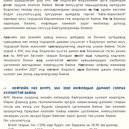
Шинэ удирдлагын дор ХНС мөн бодлогын мэдээллийн арга барилдаа
өөрчлөлт оруулж эхэлсэн байна. Өмнөх жилүүдтэй харьцуулахад ирээдүйн
бодлогын талаар илүү хязгаарлагдмал мэдээлэл өгөх бөгөөд эдийн засгийн
бодит үзүүлэлтүүдэд тулгуурлан шийдвэр гаргах "data-dependent"
зарчмыг илүү тодорхой баримтална гэж мэдэгдсэн байна. Мөн төв банкны
харилцаа, баланс, инфляцын хэмжилт зэрэг чиглэлээр дотоод
шинэчлэлийн ажлын хэсгүүд байгуулагдахаар болжээ.
Хөрөнгийн зах зээлийн хувьд энэхүү шийдвэр нь богино хугацаанд
хувьцааны зах зээлд тодорхой дарамт үзүүлсэн ч бодлогын чиглэл илүү
тодорхой болж эхэлснийг хөрөнгө оруулагчид эерэгээр үнэлж байна. Гэсэн
хэдий ч ХНС энэ онд бодлогын хүүгээ дахин өсгөж болзошгүй гэсэн дохио
өгсөн нь АНУ-ын Засгийн газрын бондын өгөөжийг өндөр түвшинд хадгалж,
технологи болон өндөр үнэлгээтэй өсөлтийн хувьцаануудын хэлбэлзэл
үргэлжлэх магадлалыг нэмэгдүүлж байна. Нөгөө талаас инфляц аажмаар
саарч эхэлбэл 2027 онд мөнгөний бодлого зөөлрөх боломж дахин нээгдэх
хүлээлт зах зээлд хадгалагдсаар байна.
⇒
НЕФТИЙН ҮНЭ БУУРЧ, ЗАХ ЗЭЭЛ ИНФЛЯЦЫН ДАРАМТ СУЛРАХ
ХҮЛЭЭЛТТЭЙ БАЙНА
АНУ, Ираны хооронд энхийн хэлэлцээр байгуулагдах хүлээлт нэмэгдэж,
Ойрхи Дорнод дахь геополитикийн эрсдэл намжсанаар дэлхийн газрын
тосны зах зээлд үнэ буурах хандлага үргэлжилж байна. Зах зээлийн
оролцогчид Ормузын хоолойн тээвэр хэвийн үргэлжилж, нийлүүлэлтийн
тасалдал үүсэх эрсдэл буурч байгааг эерэг дохио гэж үнэлж байна.
Гол үзүүлэлтүүд
Brent газрын тос: 1.13%-иар буурч, нэг баррель нь 78.65 ам.доллар