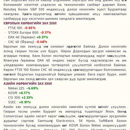
боломжийг нээлттэй үлдээсэн нь технологийн салбарт дарамт болж,
Nasdaq болон S&P 500 индексүүд долоо хоногийн эцэст бууралтаар
хаагдлаа. Хөрөнгө оруулагчид өсөлтийн хувьцаанаас илүү хамгаалалтын
салбарууд руу хэсэгчлэн шилжих хандлага ажиглагдав.
ЕВРОПЫН ХӨРӨНГИЙН ЗАХ ЗЭЭЛ
FTSE 100:
-0.65%
STOXX Europe 600:
-0.17%
DAX 40 (Герман
):
+0.37%
CAC 40 (Франц):
-0.48%
Европын зах зээлүүд мөн холимог хөдөлгөөнтэй байлаа. Долоо хоногийн
эхэнд газрын тосны үнэ буурч, Ойрхи Дорнодын эрсдэл намжсан нь
агаарын тээвэр, банк болон экспортын компаниудад эерэг нөлөө үзүүлэв.
Ялангуяа Германы DAX 40 индекс эерэг бүсэд хадгалагдсан нь аж
үйлдвэрийн компаниудын тогтвортой үзүүлэлттэй холбоотой байлаа.
Харин FTSE 100 болон CAC 40 индексүүд хөрөнгө оруулагчдын болгоомжлол,
мөнгөний бодлогын тодорхойгүй байдлын улмаас бага зэрэг буурч, нийт
Европын зах зээлд өсөлтийн эрч саарсан дүр зураг ажиглагдав.
АЗИЙН ХӨРӨНГИЙН ЗАХ ЗЭЭЛ
Nikkei 225:
+
6.69%
KOSPI:
+6.17%
CSI 300
:
+2.33%
SSEC
:
+0.91%
Азийн зах зээлүүд долоо хоногийн хамгийн хүчтэй өсөлтийг үзүүллээ.
Газрын тосны үнийн бууралт нь импортод түшиглэдэг Япон, Өмнөд
Солонгосын эдийн засагт эерэг нөлөө үзүүлж, хөрөнгө оруулагчдын эрсдэлийн
дуршлыг сэргээв. Samsung Electronics, SK Hynix, SoftBank болон
технологийн бусад компаниудын өсөлт KOSPI болон Nikkei индексүүдийг
6%-иас дээш өсгөжээ. Хятадын CSI 300 болон Shanghai Composite