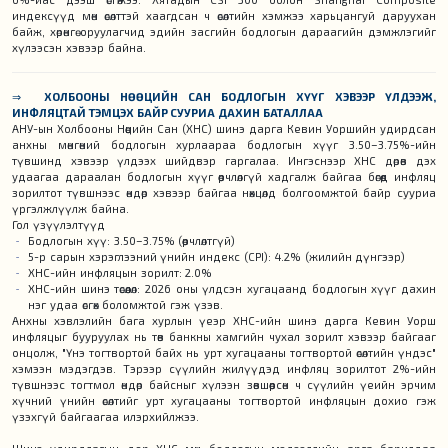
индексүүд мөн өсөлттэй хаагдсан ч өсөлтийн хэмжээ харьцангуй даруухан
байж, хөрөнгө оруулагчид эдийн засгийн бодлогын дараагийн дэмжлэгийг
хүлээсэн хэвээр байна.
⇒
ХОЛБООНЫ НӨӨЦИЙН САН БОДЛОГЫН ХҮҮГ ХЭВЭЭР ҮЛДЭЭЖ,
ИНФЛЯЦТАЙ ТЭМЦЭХ БАЙР СУУРИА ДАХИН БАТАЛЛАА
АНУ-ын Холбооны Нөөцийн Сан (ХНС) шинэ дарга Кевин Уоршийн удирдсан
анхны мөнгөний бодлогын хурлаараа бодлогын хүүг 3.50–3.75%-ийн
түвшинд хэвээр үлдээх шийдвэр гаргалаа. Ингэснээр ХНС дөрөв дэх
удаагаа дараалан бодлогын хүүг өөрчлөлгүй хадгалж байгаа бөгөөд инфляц
зорилтот түвшнээс өндөр хэвээр байгаа нөхцөлд болгоомжтой байр сууриа
үргэлжлүүлж байна.
Гол үзүүлэлтүүд
Бодлогын хүү: 3.50–3.75% (өөрчлөлтгүй)
5-р сарын хэрэглээний үнийн индекс (CPI): 4.2% (жилийн дүнгээр)
ХНС-ийн инфляцын зорилт: 2.0%
ХНС-ийн шинэ төсөөлөл: 2026 оны үлдсэн хугацаанд бодлогын хүүг дахин
нэг удаа өсгөх боломжтой гэж үзэв.
Анхны хэвлэлийн бага хурлын үеэр ХНС-ийн шинэ дарга Кевин Уорш
инфляцыг бууруулах нь төв банкны хамгийн чухал зорилт хэвээр байгааг
онцолж, "Үнэ тогтвортой байх нь урт хугацааны тогтвортой өсөлтийн үндэс"
хэмээн мэдэгдэв. Тэрээр сүүлийн жилүүдэд инфляц зорилтот 2%-ийн
түвшнээс тогтмол өндөр байсныг хүлээн зөвшөөрсөн ч сүүлийн үеийн эрчим
хүчний үнийн өсөлтийг урт хугацааны тогтвортой инфляцын дохио гэж
үзэхгүй байгаагаа илэрхийлжээ.