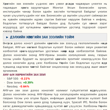
Хөрөнгийн зах зээлийн үүднээс авч үзвэл өрсөлдөх чадварын үнэлгээ нь
гадаадын хөрөнгө оруулагчдын Монгол Улсын бизнесийн орчин,
институцийн чанар болон эдийн засгийн тогтвортой байдлыг үнэлэх
чухал үзүүлэлтүүдийн нэг юм. Бизнесийн үр ашгийн үзүүлэлт сайжирсан
нь хувийн хэвшлийн идэвх сэргэж байгааг харуулж байгаа ч инфляц,
бодлогын тогтворгүй байдал болон дэд бүтцийн сул хөгжил зэрэг
асуудлууд урт хугацааны хөрөнгө оруулалтын урсгалд тодорхой сорилт
хэвээр байна.
► ДЭЛХИЙН ХӨРӨНГИЙН ЗАХ ЗЭЭЛИЙН ТОЙМ
Өнгөрсөн долоо хоногт дэлхийн хөрөнгийн зах зээлүүд геополитикийн нөхцөл
байдал, АНУ-ын мөнгөний бодлогын хүлээлт болон хиймэл оюун ухаантай
холбоотой хөрөнгө оруулалтын урсгалын нөлөөгөөр өндөр хэлбэлзэлтэй байлаа.
Долоо хоногийн эхэнд АНУ-Ираны энхийн хэлэлцээний ахиц, газрын
тосны үнийн бууралт нь эрсдэлтэй хөрөнгийн эрэлтийг нэмэгдүүлсэн бол
долоо хоногийн дунд үеэс Холбооны Нөөцийн Сан бодлогын хүүгээ өндөр
түвшинд хадгалах төлөвтэй байгааг онцолсноор зах зээлүүдэд ашиг авалт
эрчимжив.
АНУ-ЫН ХӨРӨНГИЙН ЗАХ ЗЭЭЛ
S&P 500
:
-0.22%
Dow Jones:
+0.39%
Nasdaq:
-0.64%
АНУ-ын зах зээл долоо хоногийг холимог гүйцэтгэлтэй өндөрлүүллээ.
Долоо хоногийн эхэнд АНУ-Ираны түр хэлэлцээрийн мэдээллийн дараа
газрын тосны үнэ огцом буурч, инфляцын дарамт багасах хүлээлт бий
болсноор Dow Jones шинэ дээд түвшинд хүрч, SpaceX IPO, Nvidia болон
хагас дамжуулагчийн хувьцаанууд хүчтэй өсөлт үзүүлсэн. Холбооны Нөөцийн
Сан бодлогын хүүгээ хэвээр үлдээхийн зэрэгцээ энэ онд дахин хүү өсгөх