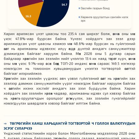
Харин арилжсан үнэт цаасны тоо 235.4 сая ширхэг болж, өмнөх оны мөн
үеэс 47.8%-иар буурсан байна. Үүнээс хоёрдогч зах зээл дээр
арилжигдсан үнэт цаасны хэмжээ мөн 48.6%-иар буурсан нь гүйлгээний
өсөлт нь арилжааны идэвхээс илүү өндөр дүнтэй анхдагч санхүүжилтээр
дэмжигдэж байгааг харуулж байна. Мөн 2026 оны 5 дугаар сарын
байдлаар хөрөнгийн зах зээлийн нийт үнэлгээ 13.4 их наяд төгрөгт хүрч, өмнөх
оны мөн үеэс 9.1%-иар өссөн бөгөөд ТОП-20 индекс өмнөх сараас 149.5 нэгжээр
нэмэгдсэн нь томоохон хувьцаануудын үнэлгээ тогтвортой өсөлттэй
байгааг илэрхийлжээ.
Хөрөнгийн зах зээлийн үүднээс авч үзвэл гүйлгээний өсөлт нь хөрөнгийн зах
зээлээр дамжих санхүүжилтийн үүрэг нэмэгдэж байгааг харуулж байгаа
ч өсөлтийн ихэнх хэсгийг анхдагч зах зээл бүрдүүлж байна. Харин
хоёрдогч зах зээлийн хөрвөх чадвар, арилжааны идэвх сул хэвээр байгаа
нь хөрөнгө оруулагчдын оролцоог өргөжүүлэх, зах зээлийн гүнзгийрлийг
нэмэгдүүлэх шаардлага хэвээр байгааг илтгэж байна.
⇒
ТӨГРӨГИЙН ХАНШ ХАРЬЦАНГУЙ ТОГТВОРТОЙ Ч ГОЛЛОХ ВАЛЮТУУДЫН
ЭСРЭГ СУЛАРЧЭЭ
Үндэсний статистикийн хороо болон Монголбанкны мэдээллээр 2026 оны
5 дугаар сарын байдлаар төгрөгийн голлох гадаад валютуудтай харьцах