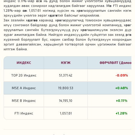
индекс 0.11%-иар өссөн нь дунд болон жижиг үнэлгээтэй хувьцаануудад
худалдан авах сонирхол хадгалагдаж байгааг харууллаа. Мөн FTI индекс
1.28%-иар өсөж 1,057.61 нэгжид хүрсэн нь хөрөнгө оруулалтын сангийн нэгж
эрхүүдийн үнэлгээ эерэг хөдөлгөөнтэй байсныг илэрхийлэв.
Зах зээлийн хөдөлгөөнөөс харахад хөрөнгө оруулагчид томоохон хувьцаануудаас
илүү сонгомол байдлаар дунд болон жижиг үнэлгээтэй компаниуд, хөрөнгө
оруулалтын сангийн бүтээгдэхүүнүүд рүү хөрөнгө шилжүүлж эхэлсэн дүр
зураг ажиглагдаж байна. Нийтдээ индексүүдийн гүйцэтгэл зах зээлд өргөн
хүрээний борлуулалт бус, харин салбар болон бүтээгдэхүүн хоорондын
эргэлт давамгайлсан, харьцангуй тогтвортой орчин үргэлжилж байгааг
илтгэж байна.
ИНДЕКС
НЭГЖ
ӨӨРЧЛӨЛТ (Долоо х
TOP 20 Индекс
51,371.42
-0.09%
MSE A Индекс
19,800.53
+0.48%
MSE B Индекс
14,195,10
+0.11%
FTI Индекс
1,057,61
+1.28%