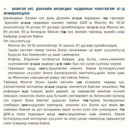
⇒
МОНГОЛ УЛС ДЭЛХИЙН ӨРСӨЛДӨХ ЧАДВАРЫН ҮНЭЛГЭЭГЭЭР 67-Д
ЭРЭМБЭЛЭГДЛЭЭ
Швейцарын Лозанн хот дахь Дэлхийн өрсөлдөх чадварын төвөөс гаргадаг
“Дэлхийн өрсөлдөх чадварын жилийн тайлан 2026”-д Монгол Улс 39.02
оноотойгоор 70 улсаас 67 дугаарт эрэмбэлэгдлээ. Өнгөрсөн онд Монгол Улс
69 улсаас 65-д бичигдэж байсан бөгөөд энэ жилийн тайланд эрэмбэ хоёр
байраар ухарсан байна.
Гол үзүүлэлтүүд:
Монгол Улс 39.02 оноотойгоор 70 орноос 67 дугаарт эрэмбэлэгдэв.
Эдийн засгийн тамир тэнхээ болон засаглалын үр ашиг үзүүлэлтүүд
буурсан бол бизнесийн үр ашиг сайжирчээ.
Инфляц, бодлогын тогтворгүй байдал, дэд бүтэц, санхүүжилтийн
хүртээмжийг өрсөлдөх чадварт сөргөөр нөлөөлж буй гол хүчин зүйлээр нэрлэв.
Гадаадын шууд хөрөнгө оруулалтын хэмжээ, бараа бүтээгдэхүүний
экспортын үзүүлэлт болон боловсролтой эмэгтэйчүүдийн эзлэх хувь
нь Монголын харьцангуй давуу тал хэвээр байна.
Тайланд Монгол Улсын эдийн засгийн сөрөн тэсвэрлэх чадвар сул,
үйлчилгээний экспортын өрсөлдөх чадвар хангалтгүй байгааг онцолжээ. Мөн
инфляцын өндөр түвшин, өрийн дарамт, ур чадвартай ажиллах хүчний
хомсдол, ложистик болон дэд бүтцийн хязгаарлалт нь бизнесийн орчинд
гол сорилт болж байгааг дурдсан байна. Нөгөө талаас боловсролын
салбарын хөрөнгө оруулалт нэмэгдэж, ажиллах хүч болон хүн амын өсөлт
сайжирч байгаа нь урт хугацааны эерэг хүчин зүйл гэж үнэлэгджээ. Мөн
ДНБ-д эзлэх гадаадын шууд хөрөнгө оруулалтын хувь хэмжээ, бараа
бүтээгдэхүүний экспортын үзүүлэлт нь олон улсын хэмжээнд харьцангуй
сайн түвшинд хэвээр байна.