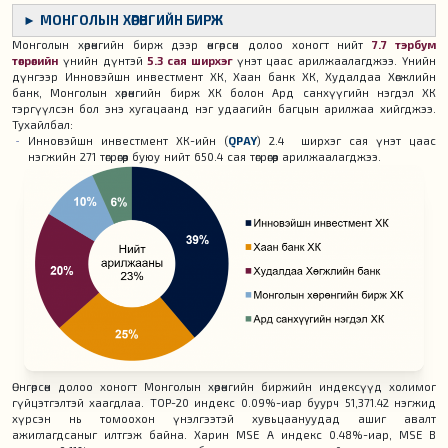
► МОНГОЛЫН ХӨРӨНГИЙН БИРЖ
Монголын хөрөнгийн бирж дээр өнгөрсөн долоо хоногт нийт
7.7 тэрбум
төгрөгийн
үнийн дүнтэй
5.3 сая ширхэг
үнэт цаас арилжаалагджээ. Үнийн
дүнгээр Инновэйшн инвестмент ХК, Хаан банк ХК, Худалдаа Хөгжлийн
банк, Монголын хөрөнгийн бирж ХК болон Ард санхүүгийн нэгдэл ХК
тэргүүлсэн бол энэ хугацаанд нэг удаагийн багцын арилжаа хийгджээ.
Тухайлбал:
Инновэйшн инвестмент ХК-ийн (
QPAY
) 2.4 ширхэг сая үнэт цаас
нэгжийн 271 төгрөгөөр буюу нийт 650.4 сая төгрөгөөр арилжаалагджээ.
Өнгөрсөн долоо хоногт Монголын хөрөнгийн биржийн индексүүд холимог
гүйцэтгэлтэй хаагдлаа. TOP-20 индекс 0.09%-иар буурч 51,371.42 нэгжид
хүрсэн нь томоохон үнэлгээтэй хувьцаануудад ашиг авалт
ажиглагдсаныг илтгэж байна. Харин MSE A индекс 0.48%-иар, MSE B