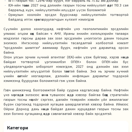
WTI газрын тос: 1.26%-иар буурч, нэг баррель нь 75.82 ам.доллар
IEA-ийн төсөөлөл: 2027 онд дэлхийн газрын тосны нийлүүлэлт өдөрт 110.3 сая
баррельд хүрч, нийлүүлэлтийн илүүдэл үүсэх боломжтой
Ормузын хоолойн эрсдэл буурснаар нийлүүлэлтийн тогтвортой
байдалд итгэх хөрөнгө оруулагчдын хүлээлт нэмэгдэв
Сүүлийн долоо хоногуудад нефтийн үнэ геополитикийн эрсдэлийн
улмаас огцом өсөөд байсан ч АНУ, Ираны энхийн хэлэлцээрийн талаарх
мэдээлэл гарсны дараа зах зээл эрсдэлийн үнэлгээгээ дахин тооцож
эхэлжээ. Ингэснээр нийлүүлэлтийн тасалдалтай холбоотой нэмэлт
"эрсдэлийн шимтгэл" аажмаар буурч, нефтийн үнэ дарамтад орсон
байна.
Олон улсын эрчим хүчний агентлаг (IEA)-ийн үзэж буйгаар, хэрэв нөхцөл
байдал тогтвортой үргэлжилбэл ОПЕК+ болон ОПЕК-ийн бус
үйлдвэрлэгчдийн олборлолт нэмэгдэж, 2027 онд дэлхийн зах зээл
нийлүүлэлтийн илүүдэлтэй болох төлөвтэй байна. Энэ нь эрчим хүчний
үнийн өсөлтийг хязгаарлаж, дэлхийн инфляцын дарамтыг тодорхой
хэмжээнд бууруулах боломжтой гэж үзэж байна.
Гэвч шинжээчид болгоомжтой байр сууриа хадгалсаар байна. Нефтийн
үнэ мөргөлдөөн эхлэхээс өмнөх түвшнээс өндөр хэвээр байгаа бөгөөд стратегийн
газрын тосны нөөцийг сэргээх, далайн тээврийн хэвийн үйл ажиллагааг
бүрэн сэргээхэд тодорхой хугацаа шаардлагатай хэвээр байна. Иймээс
Ойрхи Дорнод дахь нөхцөл байдал дахин хурцадвал газрын тосны зах
зээл богино хугацаанд өндөр савлагаатай хэвээр байх эрсдэлтэй.
Категори