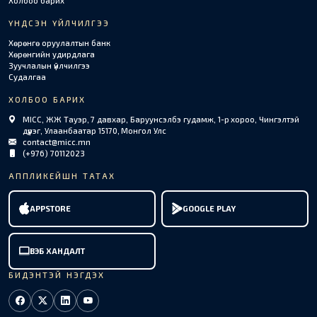
Холбоо барих
ҮНДСЭН ҮЙЛЧИЛГЭЭ
Хөрөнгө оруулалтын банк
Хөрөнгийн удирдлага
Зуучлалын үйлчилгээ
Судалгаа
ХОЛБОО БАРИХ
MICC, ЖЖ Тауэр, 7 давхар, Баруунсэлбэ гудамж, 1-р хороо, Чингэлтэй
дүүрэг, Улаанбаатар 15170, Монгол Улс
contact@micc.mn
(+976) 70112023
АППЛИКЕЙШН ТАТАХ
APPSTORE
GOOGLE PLAY
ВЭБ ХАНДАЛТ
БИДЭНТЭЙ НЭГДЭХ