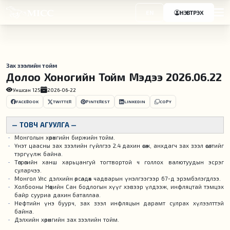
EN
НЭВТРЭХ
Зах зээлийн тойм
Долоо Хоногийн Тойм Мэдээ 2026.06.22
Уншсан
125
2026-06-22
FACEBOOK
TWITTER
PINTEREST
LINKEDIN
COPY
— ТОВЧ АГУУЛГА —
Монголын хөрөнгийн биржийн тойм.
Үнэт цаасны зах зээлийн гүйлгээ 2.4 дахин өсөж, анхдагч зах зээл өсөлтийг
тэргүүлж байна.
Төгрөгийн ханш харьцангуй тогтвортой ч голлох валютуудын эсрэг
суларчээ.
Монгол Улс дэлхийн өрсөлдөх чадварын үнэлгээгээр 67-д эрэмбэлэгдлээ.
Холбооны Нөөцийн Сан бодлогын хүүг хэвээр үлдээж, инфляцтай тэмцэх
байр сууриа дахин баталлаа.
Нефтийн үнэ буурч, зах зээл инфляцын дарамт сулрах хүлээлттэй
байна.
Дэлхийн хөрөнгийн зах зээлийн тойм.