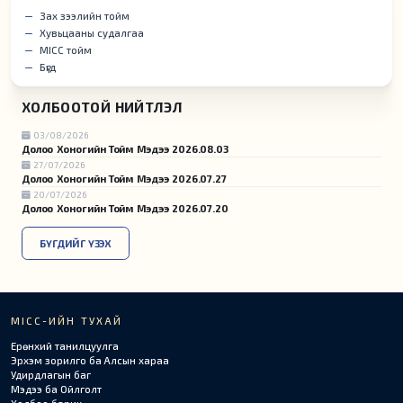
Зах зээлийн тойм
Хувьцааны судалгаа
MICC тойм
Бүгд
ХОЛБООТОЙ НИЙТЛЭЛ
03/08/2026
Долоо Хоногийн Тойм Мэдээ 2026.08.03
27/07/2026
Долоо Хоногийн Тойм Мэдээ 2026.07.27
20/07/2026
Долоо Хоногийн Тойм Мэдээ 2026.07.20
БҮГДИЙГ ҮЗЭХ
MICC-ИЙН ТУХАЙ
Ерөнхий танилцуулга
Эрхэм зорилго ба Алсын хараа
Удирдлагын баг
Мэдээ ба Ойлголт