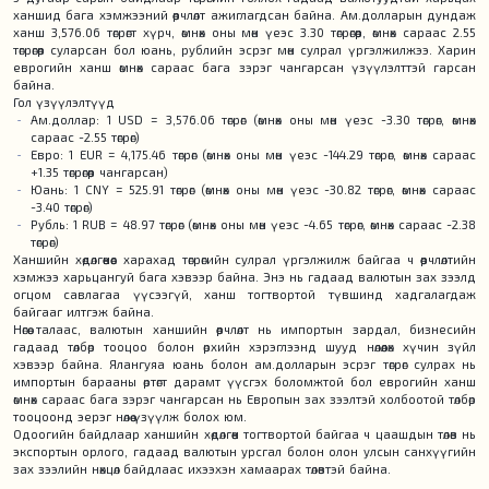
ханшид бага хэмжээний өөрчлөлт ажиглагдсан байна. Ам.долларын дундаж
ханш 3,576.06 төгрөгт хүрч, өмнөх оны мөн үеэс 3.30 төгрөгөөр, өмнөх сараас 2.55
төгрөгөөр суларсан бол юань, рублийн эсрэг мөн сулрал үргэлжилжээ. Харин
еврогийн ханш өмнөх сараас бага зэрэг чангарсан үзүүлэлттэй гарсан
байна.
Гол үзүүлэлтүүд
Ам.доллар: 1 USD = 3,576.06 төгрөг (өмнөх оны мөн үеэс -3.30 төгрөг, өмнөх
сараас -2.55 төгрөг)
Евро: 1 EUR = 4,175.46 төгрөг (өмнөх оны мөн үеэс -144.29 төгрөг, өмнөх сараас
+1.35 төгрөгөөр чангарсан)
Юань: 1 CNY = 525.91 төгрөг (өмнөх оны мөн үеэс -30.82 төгрөг, өмнөх сараас
-3.40 төгрөг)
Рубль: 1 RUB = 48.97 төгрөг (өмнөх оны мөн үеэс -4.65 төгрөг, өмнөх сараас -2.38
төгрөг)
Ханшийн хөдөлгөөнөөс харахад төгрөгийн сулрал үргэлжилж байгаа ч өөрчлөлтийн
хэмжээ харьцангуй бага хэвээр байна. Энэ нь гадаад валютын зах зээлд
огцом савлагаа үүсээгүй, ханш тогтвортой түвшинд хадгалагдаж
байгааг илтгэж байна.
Нөгөө талаас, валютын ханшийн өөрчлөлт нь импортын зардал, бизнесийн
гадаад төлбөр тооцоо болон өрхийн хэрэглээнд шууд нөлөөлөх хүчин зүйл
хэвээр байна. Ялангуяа юань болон ам.долларын эсрэг төгрөг сулрах нь
импортын барааны өртөгт дарамт үүсгэх боломжтой бол еврогийн ханш
өмнөх сараас бага зэрэг чангарсан нь Европын зах зээлтэй холбоотой төлбөр
тооцоонд эерэг нөлөө үзүүлж болох юм.
Одоогийн байдлаар ханшийн хөдөлгөөн тогтвортой байгаа ч цаашдын төлөв нь
экспортын орлого, гадаад валютын урсгал болон олон улсын санхүүгийн
зах зээлийн нөхцөл байдлаас ихээхэн хамаарах төлөвтэй байна.