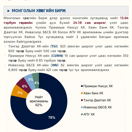
► МОНГОЛЫН ХӨРӨНГИЙН БИРЖ
Монголын хөрөнгийн бирж дээр долоо хоногийн хугацаанд нийт
13.64
тэрбум төгрөгийн
үнийн дүн бүхий
24.18 сая ширхэг
үнэт цаас
арилжаалагджээ. Үүнээс Премиум Нэксус ХК, Хаан банк ХК, Тэнгэр
Даатгал ХК, Инвескор ББСБ ХК болон АПУ ХК арилжааны үнийн дүнгээр
тэргүүлсэн байна. Тус хугацаанд нийт 3 удаагийн багцын арилжаа
зохион байгуулагджээ.
Тэнгэр Даатгал ХК-ийн (
TGI
) 625 мянган ширхэг үнэт цаас нэгжийн
800 төгрөгөөр буюу нийт 500 сая төгрөгөөр;
Премиум Нэксус ХК-ийн (
CUMN
) 19 сая ширхэг үнэт цаас нэгжийн 350
төгрөгөөр буюу нийт 6.65 тэрбум төгрөгөөр;
Инвескор ББСБ ХК-ийн (
INV
) 62 мянган ширхэг үнэт цаас нэгжийн
6,800 төгрөгөөр буюу нийт 421 сая төгрөгөөр тус тус арилжаалагджээ.