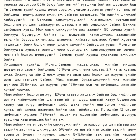
үнэлгээ одоогоор 60% буюу “хангалтгүй” түвшинд байгааг дурдсан бөгөөд
Төв банкны тухай хуульд өөрчлөлт оруулж, үндсэн зорилгыг үнийн тогтвортой
байдалд төвлөрүүлэхээр ажиллаж байгааг мэдэгдэв. Мөн төсвийн шинжтэй
хөтөлбөрүүдийг төв банкаар санхүүжүүлэхийг хязгаарлаж, төсөв-мөнгөний
бодлогын уялдааг сайжруулах шаардлагатайг онцолсон байна. Банкны
салбарын хувьд Монголын санхүүгийн зах зээлийн 90 орчим хувийг
банкууд бүрдүүлж байгаа тул өрсөлдөөнийг нэмэгдүүлэх, эзэмшлийн
төвлөрлийг бууруулах чиглэлд шинэчлэл хийхээр төлөвлөжээ. Үүний хүрээнд
гадаадын банк болон олон улсын хөгжлийн байгууллагуудыг Монголын
банкуудад хувьцаа эзэмшигчээр оролцуулах, хөрөнгө оруулалтын орчныг
нээлттэй болгох өөрчлөлтүүдийг Банкны тухай хуульд тусгахаар ажиллаж
байна.
Инфляцын тухайд, Монголбанкны мэдээлснээр жилийн инфляц
дөрөвдүгээр сарын байдлаар 10.1%-д хүрч, өмнөх сараас 2.7 нэгж хувиар
өсжээ. Энэхүү өсөлтийн 2 нэгж хувь нь зөвхөн мах болон шатахууны үнийн
өсөлтөөс шалтгаалсан байна. Мах, махан бүтээгдэхүүний үнэ жилийн
дүнгээр 38%-иар, шатахууны үнэ 17%-иар өссөн нь инфляцад хамгийн
хүчтэй нөлөөлжээ.
Монголбанк бодлогын хүүг 12%-д хэвээр хадгалж байгаа бөгөөд инфляцын
өсөлт нь нийлүүлэлтийн шалтгаантай тул шууд мөнгөний хатуу бодлогоор
хариу өгөхөөс илүү инфляцын хоёр дахь үеийн нөлөө болон инфляцын
хүлээлтийг хянаж ажиллаж байна гэж тайлбарлав. Иргэдийн 12 сарын
инфляцын хүлээлт 7.9%-тай гарсан нь одоогийн инфляцаас доогуур
түвшинд хадгалагдаж байгаа аж.
Монголбанк мөн ипотекийн санхүүжилтийн тогтолцоог үе шаттайгаар зах
зээлийн зарчимд шилжүүлэх, 6%-ийн хөнгөлөлттэй ипотекийн зээлийг илүү
зорилтот бүлэгт чиглүүлэх, харин 8–12%-ийн зах зээлийн нөхцөлтэй
бүтээгдэхүүнүүдийг өргөжүүлэх хувилбаруудыг судалж эхэлжээ. Үүний