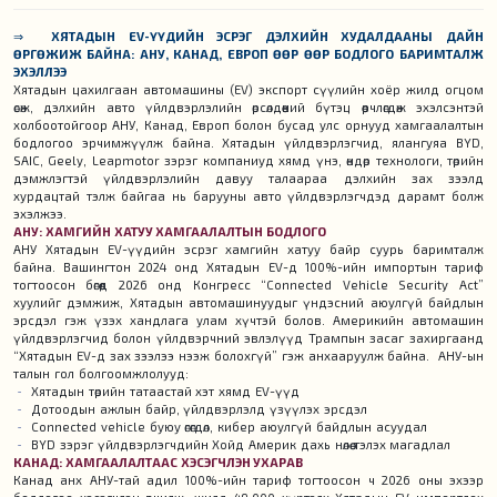
⇒
ХЯТАДЫН EV-ҮҮДИЙН ЭСРЭГ ДЭЛХИЙН ХУДАЛДААНЫ ДАЙН
ӨРГӨЖИЖ БАЙНА: АНУ, КАНАД, ЕВРОП ӨӨР ӨӨР БОДЛОГО БАРИМТАЛЖ
ЭХЭЛЛЭЭ
Хятадын цахилгаан автомашины (EV) экспорт сүүлийн хоёр жилд огцом
өсөж, дэлхийн авто үйлдвэрлэлийн өрсөлдөөний бүтэц өөрчлөгдөж эхэлсэнтэй
холбоотойгоор АНУ, Канад, Европ болон бусад улс орнууд хамгаалалтын
бодлогоо эрчимжүүлж байна. Хятадын үйлдвэрлэгчид, ялангуяа BYD,
SAIC, Geely, Leapmotor зэрэг компаниуд хямд үнэ, өндөр технологи, төрийн
дэмжлэгтэй үйлдвэрлэлийн давуу талаараа дэлхийн зах зээлд
хурдацтай тэлж байгаа нь барууны авто үйлдвэрлэгчдэд дарамт болж
эхэлжээ.
АНУ: ХАМГИЙН ХАТУУ ХАМГААЛАЛТЫН БОДЛОГО
АНУ Хятадын EV-үүдийн эсрэг хамгийн хатуу байр суурь баримталж
байна. Вашингтон 2024 онд Хятадын EV-д 100%-ийн импортын тариф
тогтоосон бөгөөд 2026 онд Конгресс “Connected Vehicle Security Act”
хуулийг дэмжиж, Хятадын автомашинуудыг үндэсний аюулгүй байдлын
эрсдэл гэж үзэх хандлага улам хүчтэй болов. Америкийн автомашин
үйлдвэрлэгчид болон үйлдвэрчний эвлэлүүд Трампын засаг захиргаанд
“Хятадын EV-д зах зээлээ нээж болохгүй” гэж анхааруулж байна. АНУ-ын
талын гол болгоомжлолууд:
Хятадын төрийн татаастай хэт хямд EV-үүд
Дотоодын ажлын байр, үйлдвэрлэлд үзүүлэх эрсдэл
Connected vehicle буюу өгөгдөл, кибер аюулгүй байдлын асуудал
BYD зэрэг үйлдвэрлэгчдийн Хойд Америк дахь нөлөө тэлэх магадлал
КАНАД: ХАМГААЛАЛТААС ХЭСЭГЧЛЭН УХАРАВ
Канад анх АНУ-тай адил 100%-ийн тариф тогтоосон ч 2026 оны эхээр