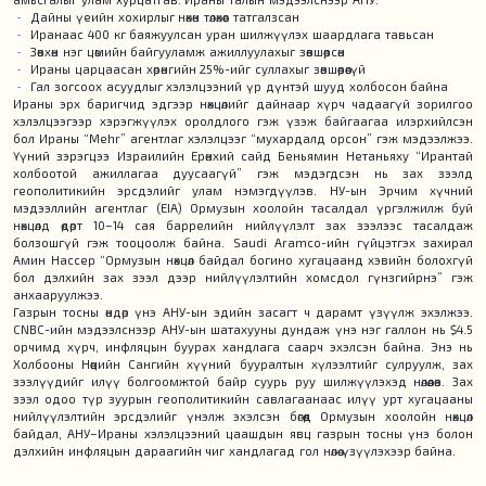
Дайны үеийн хохирлыг нөхөн төлөхөөс татгалзсан
Иранаас 400 кг баяжуулсан уран шилжүүлэх шаардлага тавьсан
Зөвхөн нэг цөмийн байгууламж ажиллуулахыг зөвшөөрсөн
Ираны царцаасан хөрөнгийн 25%-ийг суллахыг зөвшөөрөөгүй
Гал зогсоох асуудлыг хэлэлцээний үр дүнтэй шууд холбосон байна
Ираны эрх баригчид эдгээр нөхцөлийг дайнаар хүрч чадаагүй зорилгоо
хэлэлцээгээр хэрэгжүүлэх оролдлого гэж үзэж байгаагаа илэрхийлсэн
бол Ираны “Mehr” агентлаг хэлэлцээг “мухардалд орсон” гэж мэдээлжээ.
Үүний зэрэгцээ Израилийн Ерөнхий сайд Беньямин Нетаньяху “Ирантай
холбоотой ажиллагаа дуусаагүй” гэж мэдэгдсэн нь зах зээлд
геополитикийн эрсдэлийг улам нэмэгдүүлэв. НУ-ын Эрчим хүчний
мэдээллийн агентлаг (EIA) Ормузын хоолойн тасалдал үргэлжилж буй
нөхцөлд өдөрт 10–14 сая баррелийн нийлүүлэлт зах зээлээс тасалдаж
болзошгүй гэж тооцоолж байна. Saudi Aramco-ийн гүйцэтгэх захирал
Амин Нассер “Ормузын нөхцөл байдал богино хугацаанд хэвийн болохгүй
бол дэлхийн зах зээл дээр нийлүүлэлтийн хомсдол гүнзгийрнэ” гэж
анхааруулжээ.
Газрын тосны өндөр үнэ АНУ-ын эдийн засагт ч дарамт үзүүлж эхэлжээ.
CNBC-ийн мэдээлснээр АНУ-ын шатахууны дундаж үнэ нэг галлон нь $4.5
орчимд хүрч, инфляцын буурах хандлага саарч эхэлсэн байна. Энэ нь
Холбооны Нөөцийн Сангийн хүүний бууралтын хүлээлтийг сулруулж, зах
зээлүүдийг илүү болгоомжтой байр суурь руу шилжүүлэхэд нөлөөлөв. Зах
зээл одоо түр зуурын геополитикийн савлагаанаас илүү урт хугацааны
нийлүүлэлтийн эрсдэлийг үнэлж эхэлсэн бөгөөд Ормузын хоолойн нөхцөл
байдал, АНУ–Ираны хэлэлцээний цаашдын явц газрын тосны үнэ болон
дэлхийн инфляцын дараагийн чиг хандлагад гол нөлөө үзүүлэхээр байна.