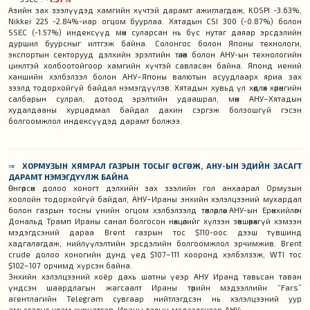
Азийн зах зээлүүдэд хамгийн хүчтэй дарамт ажиглагдаж, KOSPI -3.63%,
Nikkei 225 -2.84%-иар огцом буурлаа. Хятадын CSI 300 (-0.87%) болон
SSEC (-1.57%) индексүүд мөн суларсан нь бүс нутаг даяар эрсдэлийн
дуршил буурсныг илтгэж байна. Солонгос болон Японы технологи,
экспортын секторууд дэлхийн эрэлтийн төлөв болон АНУ-ын технологийн
циклтэй холбоотойгоор хамгийн хүчтэй савласан байна. Японд иений
ханшийн хэлбэлзэл болон АНУ–Японы валютын асуудлаарх яриа зах
зээлд тодорхойгүй байдал нэмэгдүүлэв. Хятадын хувьд үл хөдлөх хөрөнгийн
салбарын сулрал, дотоод эрэлтийн удаашрал, мөн АНУ–Хятадын
худалдааны хурцадмал байдал дахин сэргэж болзошгүй гэсэн
болгоомжлол индексүүдэд дарамт болжээ.
⇒
ХОРМУЗЫН ХЯМРАЛ ГАЗРЫН ТОСЫГ ӨСГӨЖ, АНУ-ЫН ЭДИЙН ЗАСАГТ
ДАРАМТ НЭМЭГДҮҮЛЖ БАЙНА
Өнгөрсөн долоо хоногт дэлхийн зах зээлийн гол анхаарал Ормузын
хоолойн тодорхойгүй байдал, АНУ–Ираны энхийн хэлэлцээний мухардал
болон газрын тосны үнийн огцом хэлбэлзэлд төвлөрлөө. АНУ-ын Ерөнхийлөгч
Дональд Трамп Ираны санал болгосон нөхцөлийг хүлээн зөвшөөрөхгүй хэмээн
мэдэгдсэний дараа Brent газрын тос $110-оос дээш түвшинд
хадгалагдаж, нийлүүлэлтийн эрсдэлийн болгоомжлол эрчимжив. Brent
crude долоо хоногийн дунд үед $107–111 хооронд хэлбэлзэж, WTI тос
$102–107 орчимд хүрсэн байна.
Энхийн хэлэлцээний хоёр дахь шатны үеэр АНУ Иранд тавьсан таван
үндсэн шаардлагын жагсаалт Ираны төрийн мэдээллийн “Fars”
агентлагийн Telegram сувгаар нийтлэгдсэн нь хэлэлцээний уур
амьсгалыг улам хурцатгав. Ираны талын мэдээлснээр АНУ: