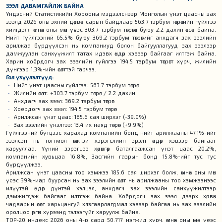
ЗЭЭЛ ДАВАМГАЙЛЖ БАЙНА
Үндэсний Статистикийн Хорооны мэдээлснээр Монголын үнэт цаасны зах
зээлд 2026 оны эхний дөрвөн сарын байдлаар 563.7 тэрбум төгрөгийн гүйлгээ
хийгдэж, өмнөх оны мөн үеэс 303.7 тэрбум төгрөгөөр буюу 2.2 дахин өссөн байна.
Нийт гүйлгээний 65.5% буюу 369.2 тэрбум төгрөгийг анхдагч зах зээлийн
арилжаа бүрдүүлсэн нь компаниуд болон байгууллагууд зах зээлээр
дамжуулан санхүүжилт татах идэвх өндөр хэвээр байгааг илтгэж байна.
Харин хоёрдогч зах зээлийн гүйлгээ 194.5 тэрбум төгрөгт хүрч, жилийн
дүнгээр 1.3%-ийн өсөлттэй гарчээ.
Гол үзүүлэлтүүд:
Нийт үнэт цаасны гүйлгээ: 563.7 тэрбум төгрөг
Жилийн өсөлт: +303.7 тэрбум төгрөг / 2.2 дахин
Анхдагч зах зээл: 369.2 тэрбум төгрөг
Хоёрдогч зах зээл: 194.5 тэрбум төгрөг
Арилжсан үнэт цаас: 185.6 сая ширхэг (-39.0%)
Зах зээлийн үнэлгээ: 13.4 их наяд төгрөг (+9.9%)
Гүйлгээний бүтцээс харахад компанийн бонд нийт арилжааны 47.1%-ийг
эзэлсэн нь тогтмол өгөөжтэй хэрэгслийн эрэлт өндөр хэвээр байгааг
харууллаа. Үүний зэрэгцээ хөрөнгөөр баталгаажсан үнэт цаас 20.2%,
компанийн хувьцаа 16.8%, Засгийн газрын бонд 15.8%-ийг тус тус
бүрдүүлжээ.
Арилжсан үнэт цаасны тоо хэмжээ 185.6 сая ширхэг болж, өмнөх оны мөн
үеэс 39%-иар буурсан нь зах зээлийн өсөлт нь арилжааны тоо хэмжээнээс
илүүтэй өндөр дүнтэй хэлцэл, анхдагч зах зээлийн санхүүжилтээр
дэмжигдэж байгааг илтгэж байна. Хоёрдогч зах зээл дээрх хөрвөх
чадварын өсөлт харьцангуй хязгаарлагдмал хэвээр байгаа нь зах зээлийн
оролцоо өргөн хүрээнд тэлээгүйг харуулж байна.
TOP-20 индекс 2026 оны 4-р сард 50,717 нэгжид хүрч, өмнөх оны мөн үеэс