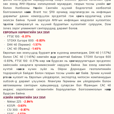
зах зээлд АНУ–Ираны хэлэлцээний мухардал, газрын тосны үнийн өсөлт
болон Холбооны Нөөцийн Сангийн хүүний бодлоготой холбоотой
болгоомжлол нөлөөлөв. Brent тос $110 орчимд хадгалагдсан нь инфляцын
дарамтыг дахин нэмэгдүүлэх эрсдэлтэй гэж хөрөнгө оруулагчид үзэж
эхэлсэн байна. Үүний зэрэгцээ АНУ-ын инфляцын мэдээлэл хүлээлтээс
төдийлөн сайжраагүй нь хүүний бууралтын хүлээлтийг сулруулж, Dow
Jones зэрэг уламжлалт секторуудад дарамт болов.
ЕВРОПЫН ХӨРӨНГИЙН ЗАХ ЗЭЭЛ
FTSE 100:
-0.37%
STOXX Europe 600:
-0.83%
DAX 40 (Герман
):
-1.57%
CAC 40 (Франц):
-1.45%
Европын зах зээлүүдэд бууралт өргөн хүрээнд ажиглагдаж, DAX 40 (-1.57%)
болон CAC 40 (-1.45%) хамгийн өндөр уналттай байлаа. STOXX Europe 600
-0.83%, FTSE 100 -0.37%-иар мөн буурсан нь хөрөнгө оруулагчдын эрсдэлээс
зайлсхийх хандлага эрчимжсэнийг харуулж байна. Зах зээлд хамгийн
хүчтэй нөлөөлсөн хүчин зүйл нь Ойрхи Дорнодын геополитикийн
тодорхойгүй байдал болон газрын тосны үнийн өсөлт байв. Эрчим хүчний
өртөг өсөх хүлээлт нь Европын үйлдвэрлэл, экспортод чиглэсэн компаниудын
outlook-д дарамт үзүүлжээ. Ялангуяа Германы аж үйлдвэрийн болон
автомашины секторын хувьцаанууд суларсан бол Францын CAC 40
индекс хэрэглээний сегментийн борлуулалтын болгоомжлолын нөлөөгөөр
буурсан байна.
АЗИЙН ХӨРӨНГИЙН ЗАХ ЗЭЭЛ
Nikkei 225:
-2.84%
KOSPI:
-3.63%
CSI 300
:
-0.87%
SSEC
:
-1.57%