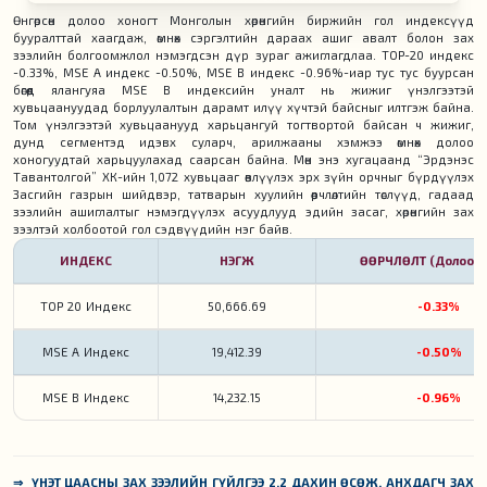
Өнгөрсөн долоо хоногт Монголын хөрөнгийн биржийн гол индексүүд
бууралттай хаагдаж, өмнөх сэргэлтийн дараах ашиг авалт болон зах
зээлийн болгоомжлол нэмэгдсэн дүр зураг ажиглагдлаа. TOP-20 индекс
-0.33%, MSE A индекс -0.50%, MSE B индекс -0.96%-иар тус тус буурсан
бөгөөд ялангуяа MSE B индексийн уналт нь жижиг үнэлгээтэй
хувьцаануудад борлуулалтын дарамт илүү хүчтэй байсныг илтгэж байна.
Том үнэлгээтэй хувьцаанууд харьцангуй тогтвортой байсан ч жижиг,
дунд сегментэд идэвх суларч, арилжааны хэмжээ өмнөх долоо
хоногуудтай харьцуулахад саарсан байна. Мөн энэ хугацаанд “Эрдэнэс
Тавантолгой” ХК-ийн 1,072 хувьцааг өвлүүлэх эрх зүйн орчныг бүрдүүлэх
Засгийн газрын шийдвэр, татварын хуулийн өөрчлөлтийн төслүүд, гадаад
зээлийн ашиглалтыг нэмэгдүүлэх асуудлууд эдийн засаг, хөрөнгийн зах
зээлтэй холбоотой гол сэдвүүдийн нэг байв.
ИНДЕКС
НЭГЖ
ӨӨРЧЛӨЛТ (Долоо х
TOP 20 Индекс
50,666.69
-0.33%
MSE A Индекс
19,412.39
-0.50%
MSE B Индекс
14,232.15
-0.96%
⇒ ҮНЭТ ЦААСНЫ ЗАХ ЗЭЭЛИЙН ГҮЙЛГЭЭ 2.2 ДАХИН ӨСӨЖ, АНХДАГЧ ЗАХ