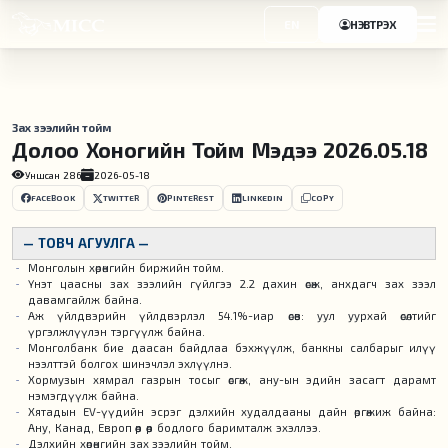
EN
НЭВТРЭХ
Зах зээлийн тойм
Долоо Хоногийн Тойм Мэдээ 2026.05.18
Уншсан
286
2026-05-18
FACEBOOK
TWITTER
PINTEREST
LINKEDIN
COPY
— ТОВЧ АГУУЛГА —
Монголын хөрөнгийн биржийн тойм.
Үнэт цаасны зах зээлийн гүйлгээ 2.2 дахин өсөж, анхдагч зах зээл
давамгайлж байна.
Аж үйлдвэрийн үйлдвэрлэл 54.1%-иар өсөв: уул уурхай өсөлтийг
үргэлжлүүлэн тэргүүлж байна.
Монголбанк бие даасан байдлаа бэхжүүлж, банкны салбарыг илүү
нээлттэй болгох шинэчлэл эхлүүлнэ.
Хормузын хямрал газрын тосыг өсгөж, ану-ын эдийн засагт дарамт
нэмэгдүүлж байна.
Хятадын EV-үүдийн эсрэг дэлхийн худалдааны дайн өргөжиж байна:
Ану, Канад, Европ өөр өөр бодлого баримталж эхэллээ.
Дэлхийн хөрөнгийн зах зээлийн тойм.