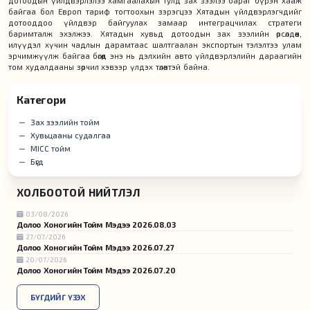
дотоодын үйлдвэрлэлээ хамгаалахын тулд зах зээлээ бараг бүрэн хааж
байгаа бол Европ тариф тогтоохын зэрэгцээ Хятадын үйлдвэрлэгчдийг
дотооддоо үйлдвэр байгуулах замаар интеграцчилах стратеги
баримталж эхэлжээ. Хятадын хувьд дотоодын зах зээлийн өрсөлдөөн,
илүүдэл хүчин чадлын дарамтаас шалтгаалан экспортын тэлэлтээ улам
эрчимжүүлж байгаа бөгөөд энэ нь дэлхийн авто үйлдвэрлэлийн дараагийн
том худалдааны зөрчил хэвээр үлдэх төлөвтэй байна.
Категори
Зах зээлийн тойм
Хувьцааны судалгаа
MICC тойм
Бүгд
ХОЛБООТОЙ НИЙТЛЭЛ
03/08/2026
Долоо Хоногийн Тойм Мэдээ 2026.08.03
27/07/2026
Долоо Хоногийн Тойм Мэдээ 2026.07.27
20/07/2026
Долоо Хоногийн Тойм Мэдээ 2026.07.20
БҮГДИЙГ ҮЗЭХ