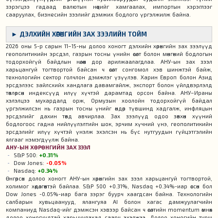
зэрэгцээ гадаад валютын нөөцийг хамгаалах, импортын хэрэглээг
сааруулах, бизнесийн зээлийг дэмжих бодлого үргэлжилж байна.
► ДЭЛХИЙН ХӨРӨНГИЙН ЗАХ ЗЭЭЛИЙН ТОЙМ
2026 оны 5-р сарын 11–15-ны долоо хоногт дэлхийн хөрөнгийн зах зээлүүд
геополитикийн эрсдэл, газрын тосны үнийн өсөлт болон мөнгөний бодлогын
тодорхойгүй байдлын нөлөөн дор арилжаалагдлаа. АНУ-ын зах зээл
харьцангуй тогтвортой байсан ч өсөлт сонгомол хэв шинжтэй байж,
технологийн сектор голчлон дэмжлэг үзүүлэв. Харин Европ болон Азид
эрсдэлээс зайлсхийх хандлага давамгайлж, экспорт болон үйлдвэрлэлд
төвлөрсөн индексүүд илүү хүчтэй дарамтад орсон байна. АНУ–Ираны
хэлэлцээ мухардалд орж, Ормузын хоолойн тодорхойгүй байдал
үргэлжилсэн нь газрын тосны үнийг өндөр түвшинд хадгалж, инфляцын
эрсдэлийг дахин төвд авчирлаа. Зах зээлүүд одоо зөвхөн хүүний
бодлогоос гадна нийлүүлэлтийн шок, эрчим хүчний үнэ, геополитикийн
эрсдэлийг илүү хүчтэй үнэлж эхэлсэн нь бүс нутгуудын гүйцэтгэлийн
ялгааг нэмэгдүүлж байна.
АНУ-ЫН ХӨРӨНГИЙН ЗАХ ЗЭЭЛ
S&P 500
:
+0.31%
Dow Jones:
-0.05%
Nasdaq:
+0.34%
Өнгөрсөн долоо хоногт АНУ-ын хөрөнгийн зах зээл харьцангуй тогтвортой,
холимог хөдөлгөөнтэй байлаа. S&P 500 +0.31%, Nasdaq +0.34%-иар өссөн бол
Dow Jones -0.05%-иар бага зэрэг буурч хаагдсан байна. Технологийн
салбарын хувьцаанууд, ялангуяа AI болон хагас дамжуулагчийн
компаниуд Nasdaq-ийг дэмжсэн хэвээр байсан ч өсөлтийн momentum өмнөх
долоо хоногуудтай харьцуулахад саарч эхэлжээ. Долоо хоногийн турш