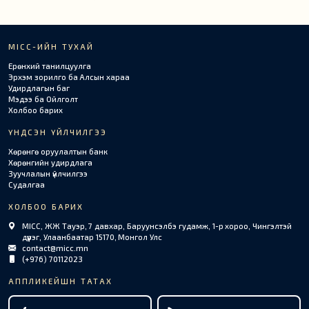
MICC-ИЙН ТУХАЙ
Ерөнхий танилцуулга
Эрхэм зорилго ба Алсын хараа
Удирдлагын баг
Мэдээ ба Ойлголт
Холбоо барих
ҮНДСЭН ҮЙЛЧИЛГЭЭ
Хөрөнгө оруулалтын банк
Хөрөнгийн удирдлага
Зуучлалын үйлчилгээ
Судалгаа
ХОЛБОО БАРИХ
MICC, ЖЖ Тауэр, 7 давхар, Баруунсэлбэ гудамж, 1-р хороо, Чингэлтэй
дүүрэг, Улаанбаатар 15170, Монгол Улс
contact@micc.mn
(+976) 70112023
АППЛИКЕЙШН ТАТАХ