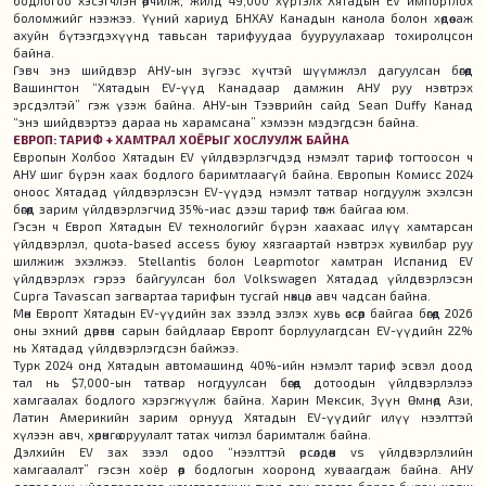
бодлогоо хэсэгчлэн өөрчилж, жилд 49,000 хүртэлх Хятадын EV импортлох
боломжийг нээжээ. Үүний хариуд БНХАУ Канадын канола болон хөдөө аж
ахуйн бүтээгдэхүүнд тавьсан тарифуудаа бууруулахаар тохиролцсон
байна.
Гэвч энэ шийдвэр АНУ-ын зүгээс хүчтэй шүүмжлэл дагуулсан бөгөөд
Вашингтон “Хятадын EV-үүд Канадаар дамжин АНУ руу нэвтрэх
эрсдэлтэй” гэж үзэж байна. АНУ-ын Тээврийн сайд Sean Duffy Канад
“энэ шийдвэртээ дараа нь харамсана” хэмээн мэдэгдсэн байна.
ЕВРОП: ТАРИФ + ХАМТРАЛ ХОЁРЫГ ХОСЛУУЛЖ БАЙНА
Европын Холбоо Хятадын EV үйлдвэрлэгчдэд нэмэлт тариф тогтоосон ч
АНУ шиг бүрэн хаах бодлого баримтлаагүй байна. Европын Комисс 2024
оноос Хятадад үйлдвэрлэсэн EV-үүдэд нэмэлт татвар ногдуулж эхэлсэн
бөгөөд зарим үйлдвэрлэгчид 35%-иас дээш тариф төлж байгаа юм.
Гэсэн ч Европ Хятадын EV технологийг бүрэн хаахаас илүү хамтарсан
үйлдвэрлэл, quota-based access буюу хязгаартай нэвтрэх хувилбар руу
шилжиж эхэлжээ. Stellantis болон Leapmotor хамтран Испанид EV
үйлдвэрлэх гэрээ байгуулсан бол Volkswagen Хятадад үйлдвэрлэсэн
Cupra Tavascan загвартаа тарифын тусгай нөхцөл авч чадсан байна.
Мөн Европт Хятадын EV-үүдийн зах зээлд эзлэх хувь өссөөр байгаа бөгөөд 2026
оны эхний дөрвөн сарын байдлаар Европт борлуулагдсан EV-үүдийн 22%
нь Хятадад үйлдвэрлэгдсэн байжээ.
Турк 2024 онд Хятадын автомашинд 40%-ийн нэмэлт тариф эсвэл доод
тал нь $7,000-ын татвар ногдуулсан бөгөөд дотоодын үйлдвэрлэлээ
хамгаалах бодлого хэрэгжүүлж байна. Харин Мексик, Зүүн Өмнөд Ази,
Латин Америкийн зарим орнууд Хятадын EV-үүдийг илүү нээлттэй
хүлээн авч, хөрөнгө оруулалт татах чиглэл баримталж байна.
Дэлхийн EV зах зээл одоо “нээлттэй өрсөлдөөн vs үйлдвэрлэлийн
хамгаалалт” гэсэн хоёр өөр бодлогын хооронд хуваагдаж байна. АНУ