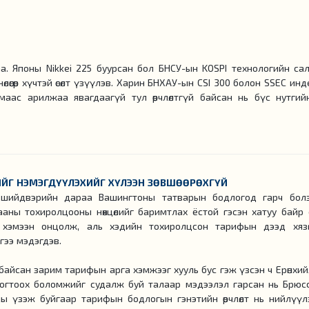
а. Японы Nikkei 225 буурсан бол БНСУ-ын KOSPI технологийн са
лөөгөөр хүчтэй өсөлт үзүүлэв. Харин БНХАУ-ын CSI 300 болон SSEC ин
ас арилжаа явагдаагүй тул өөрчлөлтгүй байсан нь бүс нутгий
ИЙГ НЭМЭГДҮҮЛЭХИЙГ ХҮЛЭЭН ЗӨВШӨӨРӨХГҮЙ
шийдвэрийн дараа Вашингтоны татварын бодлогод гарч бол
лдааны тохиролцооны нөхцөлийг баримтлах ёстой гэсэн хатуу байр
э” хэмээн онцолж, аль хэдийн тохиролцсон тарифын дээд хяз
дгээ мэдэгдэв.
ж байсан зарим тарифын арга хэмжээг хууль бус гэж үзсэн ч Ерөнхий
огтоох боломжийг судалж буй талаар мэдээлэл гарсан нь Брюс
 үзэж буйгаар тарифын бодлогын гэнэтийн өөрчлөлт нь нийлүүл