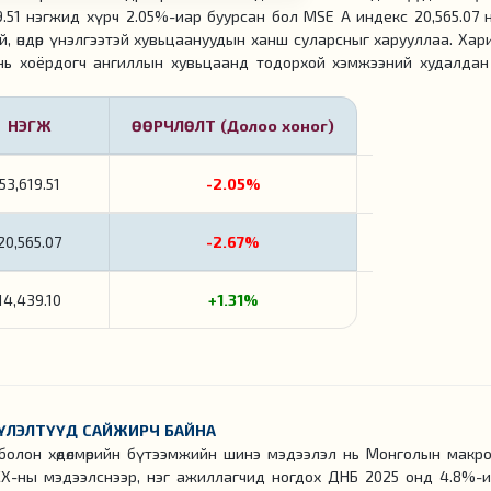
.51 нэгжид хүрч 2.05%-иар буурсан бол MSE A индекс 20,565.07 
й, өндөр үнэлгээтэй хувьцаануудын ханш суларсныг харууллаа. Ха
өн нь хоёрдогч ангиллын хувьцаанд тодорхой хэмжээний худалдан
НЭГЖ
ӨӨРЧЛӨЛТ (Долоо хоног)
53,619.51
-2.05%
20,565.07
-2.67%
14,439.10
+1.31%
ҮҮЛЭЛТҮҮД САЙЖИРЧ БАЙНА
болон хөдөлмөрийн бүтээмжийн шинэ мэдээлэл нь Монголын макро
Х-ны мэдээлснээр, нэг ажиллагчид ногдох ДНБ 2025 онд 4.8%-иар