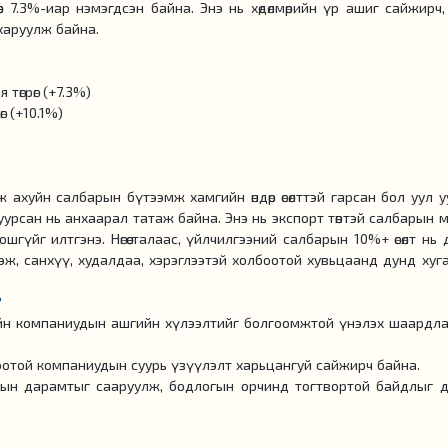
хөөс 7.3%-иар нэмэгдсэн байна. Энэ нь хөдөлмөрийн үр ашиг сайжирч
г харуулж байна.
 төгрөг (+7.3%)
г (+10.1%)
ж ахуйн салбарын бүтээмж хамгийн өндөр өсөлттэй гарсан бол уул 
буурсан нь анхаарал татаж байна. Энэ нь экспорт төвтэй салбарын
үйг илтгэнэ. Нөгөө талаас, үйлчилгээний салбарын 10%+ өсөлт нь
эж, санхүү, худалдаа, хэрэглээтэй холбоотой хувьцаанд дунд хуг
?
йн компаниудын ашгийн хүлээлтийг болгоомжтой үнэлэх шаардла
боотой компаниудын суурь үзүүлэлт харьцангуй сайжирч байна.
цын дарамтыг сааруулж, бодлогын орчинд тогтвортой байдлыг 