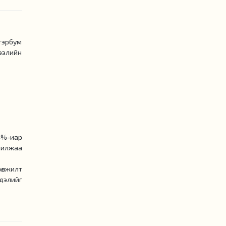
тэрбум
зээлийн
4%-иар
арилжаа
рөлжилт
сдэлийг