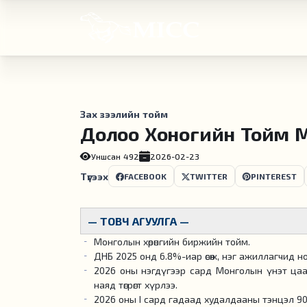
Зах зээлийн тойм
Долоо Хоногийн Тойм М
Уншсан
492
2026-02-23
Түгээх
FACEBOOK
TWITTER
PINTEREST
— ТОВЧ АГУУЛГА —
Монголын хөрөнгийн биржийн тойм.
ДНБ 2025 онд 6.8%-иар өсөж, нэг ажиллагчид ног
2026 оны нэгдүгээр сард Монголын үнэт цаасн
наяд төгрөгт хүрлээ.
2026 оны I сард гадаад худалдааны тэнцэл 90