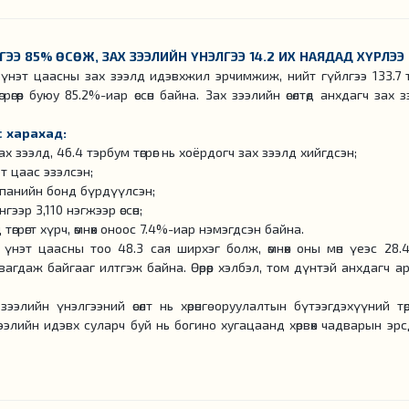
Э 85% ӨСӨЖ, ЗАХ ЗЭЭЛИЙН ҮНЭЛГЭЭ 14.2 ИХ НАЯДАД ХҮРЛЭЭ
үнэт цаасны зах зээлд идэвхжил эрчимжиж, нийт гүйлгээ 133.7 
өгрөгөөр буюу 85.2%-иар өссөн байна. Зах зээлийн өсөлтөд анхдагч зах 
 харахад:
ах зээлд, 46.4 тэрбум төгрөг нь хоёрдогч зах зээлд хийгдсэн;
эт цаас эзэлсэн;
мпанийн бонд бүрдүүлсэн;
ээр 3,110 нэгжээр өссөн;
 төгрөгт хүрч, өмнөх оноос 7.4%-иар нэмэгдсэн байна.
 үнэт цаасны тоо 48.3 сая ширхэг болж, өмнөх оны мөн үеэс 28.
явагдаж байгааг илтгэж байна. Өөрөөр хэлбэл, том дүнтэй анхдагч 
элийн үнэлгээний өсөлт нь хөрөнгө оруулалтын бүтээгдэхүүний тө
ээлийн идэвх суларч буй нь богино хугацаанд хөрвөх чадварын эр