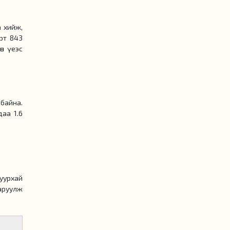
 хийж,
рт 843
өн үеэс
байна.
аа 1.6
уурхай
аруулж