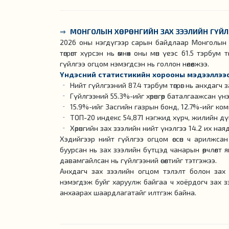
⇒
МОНГОЛЫН ХӨРӨНГИЙН ЗАХ ЗЭЭЛИЙН ГҮЙЛГЭ
2026 оны нэгдүгээр сарын байдлаар Монголын 
төгрөгт хүрсэн нь өмнөх оны мөн үеэс 61.5 тэрбум т
гүйлгээ огцом нэмэгдсэн нь голлон нөлөөлжээ.
Үндэсний статистикийн хорооны мэдээллээс
Нийт гүйлгээний 87.4 тэрбум төгрөг нь анхдагч з
Гүйлгээний 55.3%-ийг хөрөнгөөр баталгаажсан үн
15.9%-ийг Засгийн газрын бонд, 12.7%-ийг ко
ТОП-20 индекс 54,871 нэгжид хүрч, жилийн дүнг
Хөрөнгийн зах зээлийн нийт үнэлгээ 14.2 их наяд
Хэдийгээр нийт гүйлгээ огцом өссөн ч арилжсан
буурсан нь зах зээлийн бүтцэд чанарын өөрчлөлт 
давамгайлсан нь гүйлгээний өсөлтийг тэтгэжээ.
Анхдагч зах зээлийн огцом тэлэлт болон зах зэ
нэмэгдэж буйг харуулж байгаа ч хоёрдогч зах з
анхаарах шаардлагатайг илтгэж байна.