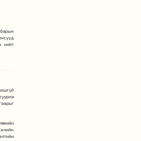
лбарын
дексүүд
н нийт
зошгүй
 сууриа
гаарыг
лөгчийн
селийн
элтийн