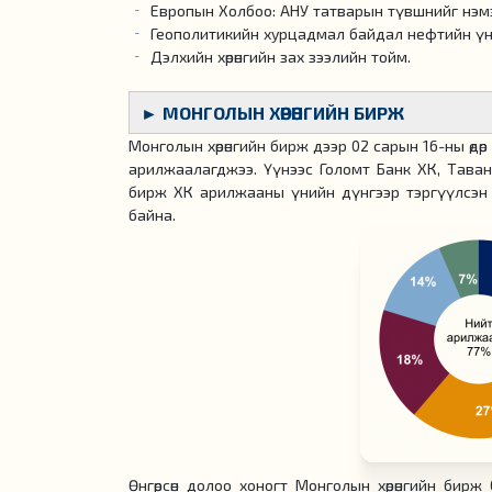
Европын Холбоо: АНУ татварын түвшнийг нэмэгд
Геополитикийн хурцадмал байдал нефтийн үн
Дэлхийн хөрөнгийн зах зээлийн тойм.
► МОНГОЛЫН ХӨРӨНГИЙН БИРЖ
Монголын хөрөнгийн бирж дээр 02 сарын 16-ны өдө
арилжаалагджээ. Үүнээс Голомт Банк ХК, Таван
бирж ХК арилжааны үнийн дүнгээр тэргүүлсэн 
байна.
Өнгөрсөн долоо хоногт Монголын хөрөнгийн бирж