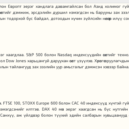
олон Европт эерэг хандлага давамгайлсан бол Азид холимог гүй
өсөлтийг дэмжиж, эрсдэлийн дуршил нэмэгдсэн нь барууны зах зээ
н тодорхой бус байдал, дотоодын хүчин зүйлсийн нөлөөгөөр илүү с
эг хаагдлаа. S&P 500 болон Nasdaq индексүүдийн өсөлтийг техно
л Dow Jones харьцангуй даруухан өсөлт үзүүлэв. Хөрөнгө оруулагчды
лын тайлангууд зах зээлийн уур амьсгалыг дэмжсэн хэвээр байна
лаа. FTSE 100, STOXX Europe 600 болон CAC 40 индексүүд хүчтэй гү
нэмэгдсэнийг илтгэв. DAX 40 мөн эерэг хаагдсан нь бүс нутгийн
 Санхүү, аж үйлдвэр болон түүхий эдийн салбарын хувьцаанууд өс