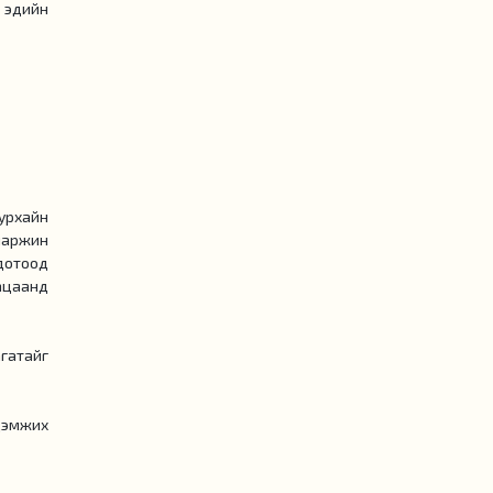
, эдийн
уурхайн
 маржин
 дотоод
ацаанд
гатайг
дэмжих