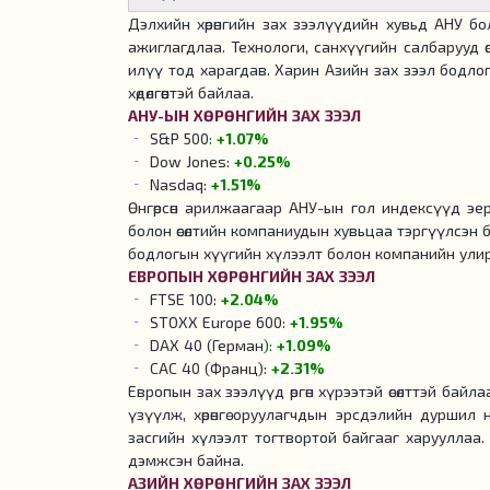
Дэлхийн хөрөнгийн зах зээлүүдийн хувьд АНУ б
ажиглагдлаа. Технологи, санхүүгийн салбарууд 
илүү тод харагдав. Харин Азийн зах зээл бодлогы
хөдөлгөөнтэй байлаа.
АНУ-ЫН ХӨРӨНГИЙН ЗАХ ЗЭЭЛ
S&P 500
:
+1.07%
Dow Jones:
+0.25%
Nasdaq:
+1.51%
Өнгөрсөн арилжаагаар АНУ-ын гол индексүүд эер
болон өсөлтийн компаниудын хувьцаа тэргүүлсэн бо
бодлогын хүүгийн хүлээлт болон компанийн улир
ЕВРОПЫН ХӨРӨНГИЙН ЗАХ ЗЭЭЛ
FTSE 100:
+2.04%
STOXX Europe 600:
+
1.95%
DAX 40 (Герман
):
+1.09%
CAC 40 (Франц):
+2.31%
Европын зах зээлүүд өргөн хүрээтэй өсөлттэй бай
үзүүлж, хөрөнгө оруулагчдын эрсдэлийн дуршил 
засгийн хүлээлт тогтвортой байгааг харууллаа.
дэмжсэн байна.
АЗИЙН ХӨРӨНГИЙН ЗАХ ЗЭЭЛ