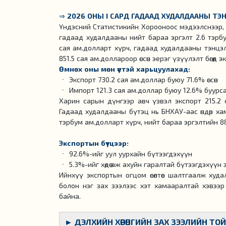
⇒
2026 ОНЫ I САРД ГАДААД ХУДАЛДААНЫ ТЭ
Үндэсний Статистикийн Хорооноос мэдээлснээр, 
гадаад худалдааны нийт бараа эргэлт 2.6 тэрбу
сая ам.долларт хүрч, гадаад худалдааны тэнцэл 
851.5 сая ам.доллароор өссөн эерэг үзүүлэлт бөгөө
Өмнөх оны мөн үетэй харьцуулахад:
Экспорт 730.2 сая ам.доллар буюу 71.6% өссөн
Импорт 121.3 сая ам.доллар буюу 12.6% буурс
Харин сарын дүнгээр авч үзвэл экспорт 215.2 
Гадаад худалдааны бүтэц нь БНХАУ-аас өндөр ха
тэрбум ам.долларт хүрч, нийт бараа эргэлтийн 
Экспортын бүтцээр:
92.6%-ийг уул уурхайн бүтээгдэхүүн
5.3%-ийг хөдөө аж ахуйн гаралтай бүтээгдэхүүн
Ийнхүү экспортын огцом өсөлтөөс шалтгаалж худ
болон нэг зах зээлээс хэт хамааралтай хэвээ
байна.
► ДЭЛХИЙН ХӨРӨНГИЙН ЗАХ ЗЭЭЛИЙН ТО