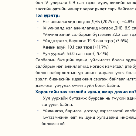
бол IV улиралд 6.9 сая төгрөгт хүрч, жилийн өмнө
засгийн өсөлтийн чанарт эерэг өөрчлөлт гарч байгаа
Гол үзүүлэлтүүд:
Нэг ажиллагчид ногдох ДНБ (2025 он): +4.8%
IV улиралд нэг ажиллагчид ногдох ДНБ: 6.9 сая
Үйлчилгээний салбарын бүтээмж: 22.2 сая төгрө
Үйлдвэрлэл, барилга: 19.3 сая төгрөг (+5.6%)
Хөдөө аж ахуй: 10.1 сая төгрөг (+11.7%)
Уул уурхай: 53.0 сая төгрөг (-4.4%)
Салбарын бүтцийн хувьд, үйлчилгээ болон хөдөө а
салбарын нэг ажиллагчид ногдох нэмэгдэл өртөг 
болон олборлолтын үр ашигт дарамт үүсч болзошг
эрэлт, бизнесийн идэвхжил сэргэж байгааг илтг
дэмжлэг үзүүлэх хүчин зүйл болж байна.
Хөрөнгийн зах зээлийн хувьд ямар дохио вэ
Уул уурхайн бүтээмж буурсан нь түүхий эди
сануулж байна.
Үйлчилгээ, барилга, дотоод хэрэглээтэй хол
Бүтээмжийн өсөлт нь дунд хугацаанд инфля
боломжтой.