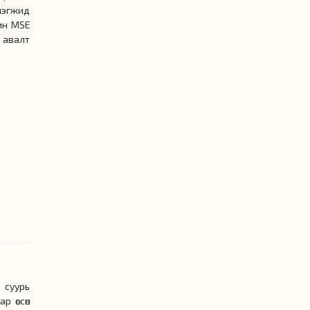
нэгжид
рин MSE
 авалт
 суурь
 өссөн