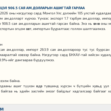
НЦЭЛ 906.5 САЯ АМ.ДОЛЛАРЫН АШИГТАЙ ГАРЛАА
2026 оны нэгдүгээр сард Монгол Улс дэлхийн 105 улстай худалдаа
м ам.долларт хүрчээ. Үүнээс экспорт 1.7 тэрбум ам.доллар, импо
906.5 сая ам.долларын ашигтай гарсан байна. Энэ нь өмнөх оны м
д экспортын огцом өсөлт, импортын бууралтаас голлон шалтгаалжээ.
ан
сая ам.доллар, импорт 263.9 сая ам.доллароор тус тус буурсан 
мааралтай хэвээр байна. Нэгдүгээр сард БНХАУ-тай хийсэн худалд
88.9%-ийг дангаараа бүрдүүлжээ.
 эзэлж байна.
алдааны ашиг түүхэн өндөр түвшинд хүрсэн ч бүтцийн хувьд уул 
р байгаа нь эдийн засгийн эмзэг байдлыг хадгалсаар байгааг х
ЙМ