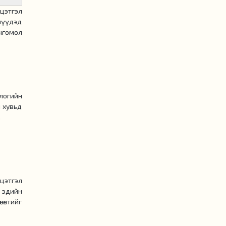
цэтгэл
лүүдэд
онгомол
логийн
н хувьд
.
йцэтгэл
 эдийн
өлтийг