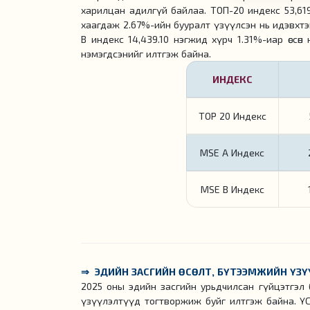
харилцан адилгүй байлаа. ТОП-20 индекс 53,619
хаагдаж 2.67%-ийн бууралт үзүүлсэн нь идэвхтэ
B индекс 14,439.10 нэгжид хүрч 1.31%-иар өсс
нэмэгдсэнийг илтгэж байна.
ИНДЕКС
TOP 20 Индекс
MSE A Индекс
MSE B Индекс
⇒ ЭДИЙН ЗАСГИЙН ӨСӨЛТ, БҮТЭЭМЖИЙН ҮЗ
2025 оны эдийн засгийн урьдчилсан гүйцэтгэл 
үзүүлэлтүүд тогтворжиж буйг илтгэж байна. ҮС