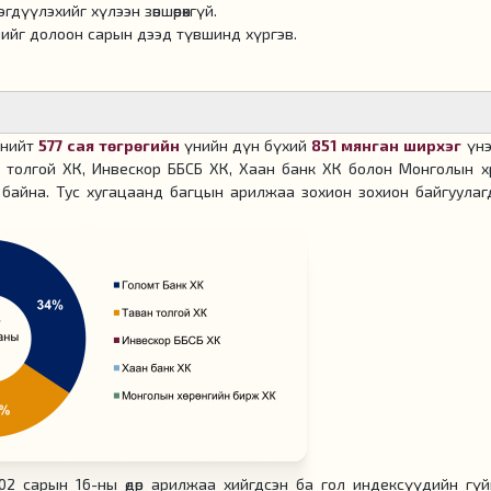
үүлэхийг хүлээн зөвшөөрөхгүй.
ийг долоон сарын дээд түвшинд хүргэв.
р нийт
577 сая төгрөгийн
үнийн дүн бүхий
851 мянган ширхэг
үнэ
 толгой ХК, Инвескор ББСБ ХК, Хаан банк ХК болон Монголын хөр
байна. Тус хугацаанд багцын арилжаа зохион зохион байгуулаг
 02 сарын 16-ны өдөр арилжаа хийгдсэн ба гол индексүүдийн гүй