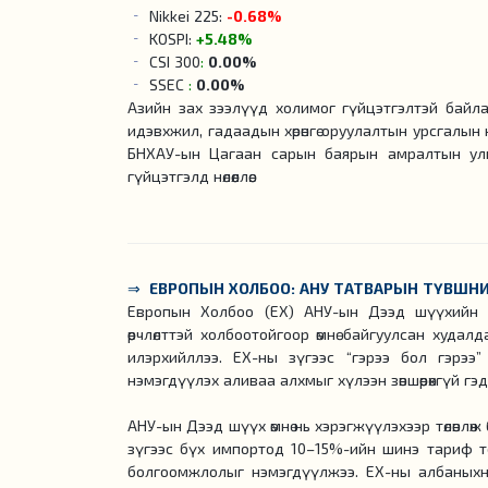
Nikkei 225:
-0.68%
KOSPI:
+5.48%
CSI 300
:
0.00%
SSEC
:
0.00%
Азийн зах зээлүүд холимог гүйцэтгэлтэй байла
идэвхжил, гадаадын хөрөнгө оруулалтын урсгалын нө
БНХАУ-ын Цагаан сарын баярын амралтын улма
гүйцэтгэлд нөлөөллөө.
⇒
ЕВРОПЫН ХОЛБОО: АНУ ТАТВАРЫН ТҮВШН
Европын Холбоо (ЕХ) АНУ-ын Дээд шүүхийн 
өөрчлөлттэй холбоотойгоор өмнө байгуулсан худа
илэрхийллээ. ЕХ-ны зүгээс “гэрээ бол гэрэ
нэмэгдүүлэх аливаа алхмыг хүлээн зөвшөөрөхгүй гэ
АНУ-ын Дээд шүүх өмнө нь хэрэгжүүлэхээр төлөвлө
зүгээс бүх импортод 10–15%-ийн шинэ тариф т
болгоомжлолыг нэмэгдүүлжээ. ЕХ-ны албаныхны