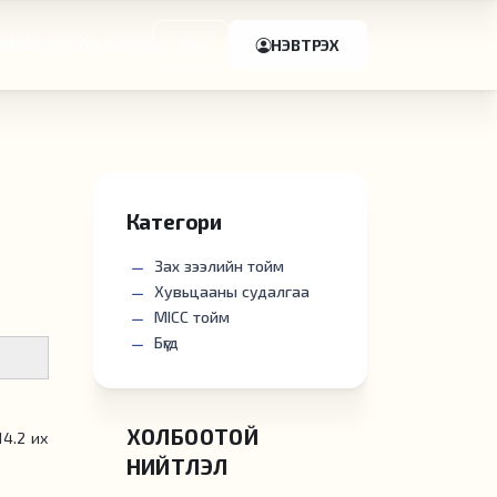
ЭЖИЛ
ХОЛБОО БАРИХ
EN
НЭВТРЭХ
Категори
Зах зээлийн тойм
Хувьцааны судалгаа
MICC тойм
Бүгд
ХОЛБООТОЙ
14.2 их
НИЙТЛЭЛ