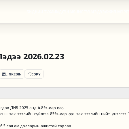
БИДНИЙ ТУХАЙ
ҮНДСЭН ҮЙЛЧИЛГЭЭ
МЭДЭЭ
АЖИЛ МЭРГ
эдээ 2026.02.23
LINKEDIN
COPY
дох ДНБ 2025 онд 4.8%-иар өслөө.
ы зах зээлийн гүйлгээ 85%-иар өсөж, зах зээлийн нийт үнэлгээ 
6.5 сая ам.долларын ашигтай гарлаа.