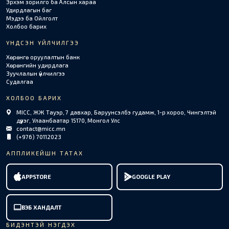
Эрхэм зорилго ба Алсын хараа
Удирдлагын баг
Мэдээ ба Ойлголт
Холбоо барих
ҮНДСЭН ҮЙЛЧИЛГЭЭ
Хөрөнгө оруулалтын банк
Хөрөнгийн удирдлага
Зуучлалын үйлчилгээ
Судалгаа
ХОЛБОО БАРИХ
MICC, ЖЖ Тауэр, 7 давхар, Баруунсэлбэ гудамж, 1-р хороо, Чингэлтэй
дүүрэг, Улаанбаатар 15170, Монгол Улс
contact@micc.mn
(+976) 70112023
АППЛИКЕЙШН ТАТАХ
APPSTORE
GOOGLE PLAY
ВЭБ ХАНДАЛТ
БИДЭНТЭЙ НЭГДЭХ