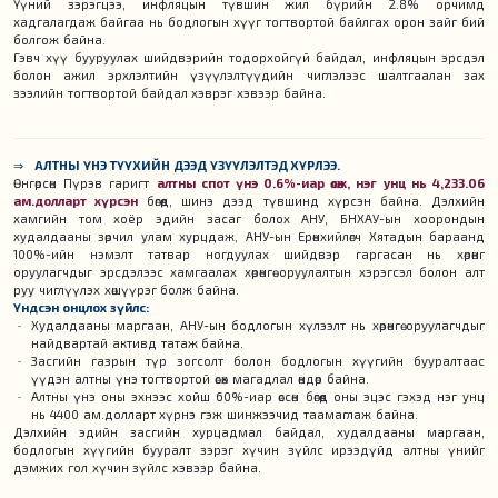
Үүний зэрэгцээ, инфляцын түвшин жил бүрийн 2.8% орчимд
хадгалагдаж байгаа нь бодлогын хүүг тогтвортой байлгах орон зайг бий
болгож байна.
Гэвч хүү бууруулах шийдвэрийн тодорхойгүй байдал, инфляцын эрсдэл
болон ажил эрхлэлтийн үзүүлэлтүүдийн чиглэлээс шалтгаалан зах
зээлийн тогтвортой байдал хэврэг хэвээр байна.
⇒
АЛТНЫ ҮНЭ ТҮҮХИЙН ДЭЭД ҮЗҮҮЛЭЛТЭД ХҮРЛЭЭ.
Өнгөрсөн Пүрэв гаригт
алтны спот үнэ 0.6%-иар өсөж, нэг унц нь 4,233.06
ам.долларт хүрсэн
бөгөөд, шинэ дээд түвшинд хүрсэн байна. Дэлхийн
хамгийн том хоёр эдийн засаг болох АНУ, БНХАУ-ын хоорондын
худалдааны зөрчил улам хурцдаж, АНУ-ын Ерөнхийлөгч Хятадын бараанд
100%-ийн нэмэлт татвар ногдуулах шийдвэр гаргасан нь хөрөнгө
оруулагчдыг эрсдэлээс хамгаалах хөрөнгө оруулалтын хэрэгсэл болон алт
руу чиглүүлэх хөшүүрэг болж байна.
Үндсэн онцлох зүйлс:
Худалдааны маргаан, АНУ-ын бодлогын хүлээлт нь хөрөнгө оруулагчдыг
найдвартай активд татаж байна.
Засгийн газрын түр зогсолт болон бодлогын хүүгийн бууралтаас
үүдэн алтны үнэ тогтвортой өсөх магадлал өндөр байна.
Алтны үнэ оны эхнээс хойш 60%-иар өссөн бөгөөд оны эцэс гэхэд нэг унц
нь 4400 ам.долларт хүрнэ гэж шинжээчид таамаглаж байна.
Дэлхийн эдийн засгийн хурцадмал байдал, худалдааны маргаан,
бодлогын хүүгийн бууралт зэрэг хүчин зүйлс ирээдүйд алтны үнийг
дэмжих гол хүчин зүйлс хэвээр байна.