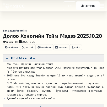
EN
НЭВТРЭХ
Зах зээлийн тойм
Долоо Хоногийн Тойм Мэдээ 2025.10.20
Уншсан
811
2025-10-20
FACEBOOK
TWITTER
PINTEREST
LINKEDIN
COPY
— ТОВЧ АГУУЛГА —
Монголын Хөрөнгийн Биржийн тойм.
Moody’s Ratings агентлаг Монгол Улсын зээлжих зэрэглэлийг “B2”-оос
“B1” болгон ахиулжээ.
2025 оны 9-р сард Төсвийн тэнцэл 1.3 их наяд төгрөгийн алдагдалтай
гарчээ.
АНУ: Мөнгөний бодлого ойрын хугацаанд зөөлрөх боломжтойг онцоллоо.
Алтны үнэ дэлхийн эдийн засгийн хурцадмал байдал, худалдааны
зөрчил болон бодлогын хүүгийн бууралтын хүлээлтээс шалтгаалан
түүхэн дээд түвшинд хүрлээ.
Дэлхийн хөрөнгийн зах зээлийн тойм.