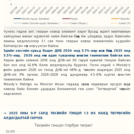
Үүнээс гадна алт, газрын ховор элемент зэрэг бусад ашигт малтмалын
хайгуулын ажлыг идэвхтэй хийж байгаа бөгөөд Аж үйлдвэр, эрдэс баялгийн
яамны мэдээлснээр 3.1 сая тонн газрын ховор элементийн хүдрийн
батлагдсан нөөц илрүүлсэн байна.
Эдийн засгийн хувьд бодит ДНБ 2024 онд 5.1%-иар өссөн бөгөөд 2025 онд
5.5%-иар, 2026 онд мөн адил түвшнээр өснө гэж таамаглаж байгаа юм.
Харин өрийн хэмжээ 2016 онд ДНБ-ий 90 гаруй хувьтай тэнцэж байсан
бол энэ онд 42.6% болж мэдэгдэхүйц буурчээ. Гэсэн хэдий ч Moody's
өрийн дарамт 2028 он гэхэд ДНБ-ий 48%-д, төсвийн алдагдал 2025 онд
ДНБ-ий 3% орчим, 2026-2028 онд дунджаар 4.5-6% хүртэл өснө гэж
таамаглаж байна.
Moody’s Ratings нь Монгол Улсын гадаад хөрвөх чадварын эрсдэл өндөр
хэвээр байх боловч удирдах боломжтой гэж үзэн “Тогтвортой” төлөвийг
хадгалжээ.
⇒
2025 ОНЫ 9-Р САРД ТӨСВИЙН ТЭНЦЭЛ 1.3 ИХ НАЯД ТӨГРӨГИЙН
АЛДАГДАЛТАЙ ГАРЧЭЭ.