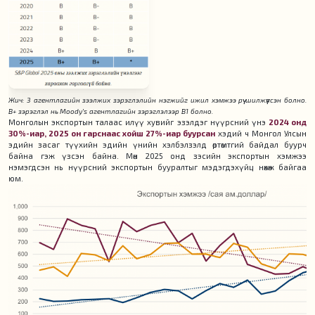
Жич: 3 агентлагийн зээлжих зэрэглэлийн нэгжийг ижил хэмжээ рүү шилжүүлсэн болно.
B+ зэрэглэл нь Moody’s агентлагийн зэрэглэлээр B1 болно.
Монголын экспортын талаас илүү хувийг эзэлдэг нүүрсний үнэ
2024 онд
30%-иар, 2025 он гарснаас хойш 27%-иар буурсан
хэдий ч Монгол Улсын
эдийн засаг түүхийн эдийн үнийн хэлбэлзэлд өртөмтгий байдал буурч
байна гэж үзсэн байна. Мөн 2025 онд зэсийн экспортын хэмжээ
нэмэгдсэн нь нүүрсний экспортын бууралтыг мэдэгдэхүйц нөхөж байгаа
юм.