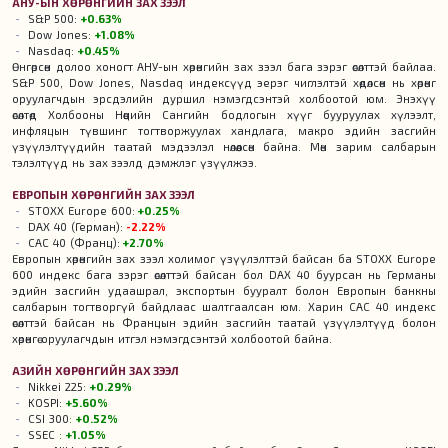
АНУ-ЫН ХӨРӨНГИЙН ЗАХ ЗЭЭЛ
S&P 500:
+0.63%
Dow Jones:
+1.08%
Nasdaq:
+0.45%
Өнгөрсөн долоо хоногт АНУ-ын хөрөнгийн зах зээл бага зэрэг өсөлттэй байлаа.
S&P 500, Dow Jones, Nasdaq индексүүд эерэг чиглэлтэй хөдөлсөн нь хөрөнгө
оруулагчдын эрсдэлийн дуршил нэмэгдсэнтэй холбоотой юм. Энэхүү
өсөлтөд Холбооны Нөөцийн Сангийн бодлогын хүүг бууруулах хүлээлт,
инфляцын түвшинг тогтворжуулах хандлага, макро эдийн засгийн
үзүүлэлтүүдийн таатай мэдээлэл нөлөөлсөн байна. Мөн зарим салбарын
тэлэлтүүд нь зах зээлд дэмжлэг үзүүлжээ.
ЕВРОПЫН ХӨРӨНГИЙН ЗАХ ЗЭЭЛ
STOXX Europe 600:
+0.25%
DAX 40 (Герман):
-2.22%
CAC 40 (Франц):
+2.70%
Европын хөрөнгийн зах зээл холимог үзүүлэлттэй байсан ба STOXX Europe
600 индекс бага зэрэг өсөлттэй байсан бол DAX 40 буурсан нь Германы
эдийн засгийн удаашрал, экспортын бууралт болон Европын банкны
салбарын тогтворгүй байдлаас шалтгаалсан юм. Харин CAC 40 индекс
өсөлттэй байсан нь Францын эдийн засгийн таатай үзүүлэлтүүд болон
хөрөнгө оруулагчдын итгэл нэмэгдсэнтэй холбоотой байна.
АЗИЙН ХӨРӨНГИЙН ЗАХ ЗЭЭЛ
Nikkei 225:
+0.29%
KOSPI:
+5.60%
CSI 300
:
+0.52%
SSEC
:
+1.05%