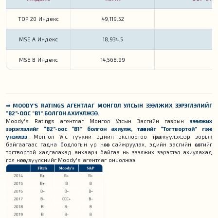
TOP 20 Индекс
49,119.52
MSE A Индекс
18,934.5
MSE B Индекс
14,568.99
⇒ MOODY’S RATINGS АГЕНТЛАГ МОНГОЛ УЛСЫН ЗЭЭЛЖИХ ЗЭРЭГЛЭЛИЙГ
“B2”-ООС “B1” БОЛГОН АХИУЛЖЭЭ.
Moody's Ratings агентлаг Монгол Улсын Засгийн газрын
зээлжих
зэрэглэлийг “B2”-оос “B1” болгон ахиулж, төлөвийг “Тогтвортой” гэж
үнэллээ
. Монгол Улс түүхий эдийн экспортоо төрөлжүүлэхээр зорьж
байгаагаас гадна бодлогын үр нөлөөг сайжруулах, эдийн засгийн өсөлтийг
тогтвортой хадгалахад анхаарч байгаа нь зээлжих зэрэглэл ахиулахад
гол нөлөө үзүүлснийг Moody's агентлаг онцолжээ.