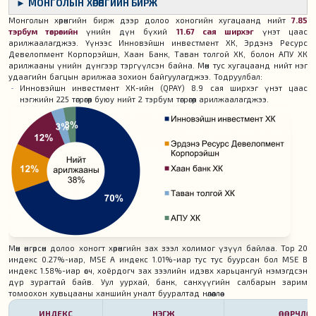
► МОНГОЛЫН ХӨРӨНГИЙН БИРЖ
Монголын хөрөнгийн бирж дээр долоо хоногийн хугацаанд нийт
7.85
тэрбум төгрөгийн
үнийн дүн бүхий
11.67 сая ширхэг
үнэт цаас
арилжаалагджээ. Үүнээс Инновэйшн инвестмент ХК, Эрдэнэ Ресурс
Девелопмент Корпорэйшн, Хаан Банк, Таван толгой ХК, болон АПУ ХК
арилжааны үнийн дүнгээр тэргүүлсэн байна. Мөн тус хугацаанд нийт нэг
удаагийн багцын арилжаа зохион байгуулагджээ. Тодруулбал:
Инновэйшн инвестмент ХК-ийн (QPAY) 8.9 сая ширхэг үнэт цаас
нэгжийн 225 төгрөгөөр буюу нийт 2 тэрбум төгрөгөөр арилжаалагджээ.
Мөн өнгөрсөн долоо хоногт хөрөнгийн зах зээл холимог үзүүл байлаа. Top 20
индекс 0.27%-иар, MSE A индекс 1.01%-иар тус тус буурсан бол MSE B
индекс 1.58%-иар өсч, хоёрдогч зах зээлийн идэвх харьцангуй нэмэгдсэн
дүр зурагтай байв. Уул уурхай, банк, санхүүгийн салбарын зарим
томоохон хувьцааны ханшийн уналт бууралтад нөлөөллөө.
ИНДЕКС
НЭГЖ
ӨӨРЧЛӨЛТ