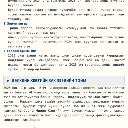
нүүрсний үнэ 2024 онд 30%-иар, 2025 он гарснаас хойш 27%-иар
буураад байна.
Бусад түүхий эдийн экспорт, тухайлбал алт, төмрийн хүдэр, газрын
тосны хэмжээ хангалттай нэмэгдээгүй тул орлогын бууралтыг нөхөж
чадаагүй юм.
2. Зарлагын өсөлт
Төрийн зардал, хөрөнгө оруулалтын санхүүжилт, мөн цалин, тэтгэвэр,
халамжийн зардал нэмэгдсэн.
Аймаг, орон нутгийн хөрөнгө оруулалтын төсөл, зам тээврийн болон эрчим
хүчний төслүүдийн санхүүжилт 2024 оны сүүлээр эрчимжсэн нь
зарлагыг өсгөсөн.
3. Гадаад орчны нөлөө
2025 оны эхний хагас жилд олон улсын худалдааны хурцадмал
байдлаас үүдэн ам.долларын ханш огцом өссөн нь эдийн засагт
ихээхэн нөлөөлсөн ба долларын ханш 2025 он гарснаас хойш өнөөдрийг
хүртэл 5.1%-иар өсөөд байна.
► ДЭЛХИЙН ХӨРӨНГИЙН ЗАХ ЗЭЭЛИЙН ТОЙМ
2025 оны 10-р сарын 13-19-ны хооронд дэлхийн хөрөнгийн зах зээл нийтлэг
өсөлттэй байлаа. АНУ-ын индексүүд эерэг чиглэлтэй байсан ба Азийн зах
зээл мөн өсөлт үзүүлсэн байна. Европын индексүүд голчлон өсөлттэй байсан
болов ч Герман дахь эдийн засгийн удаашрал, инфляцын түвшин,
экспортын бууралт зэрэг хүчин зүйлс DAX 40 индексийн бууралтад
нөлөөлжээ. Холбооны Нөөцийн Сангийн хүү буурах хүлээлт, инфляц, макро
эдийн засгийн мэдээлэл болон худалдааны эрсдэлүүд хөрөнгө оруулагчдын
шийдвэрт нөлөөлж байна.