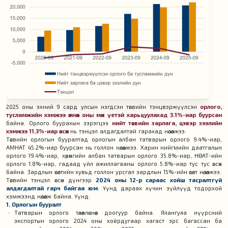
2025 оны эхний 9 сард улсын нэгдсэн төсвийн тэнцвэржүүлсэн
орлого,
тусламжийн хэмжээ өмнөх оны мөн үетэй харьцуулахад 3.1%-иар буурсан
байна. Орлого буурахын зэрэгцээ
нийт төсвийн зарлага, цэвэр зээлийн
хэмжээ 11.3%-иар өссөн
нь тэнцэл алдагдалтай гарахад нөлөөлжээ.
Төсвийн орлогын бууралтад орлогын албан татварын орлого 9.4%-иар,
АМНАТ 45.2%-иар буурсан нь голлон нөлөөлжээ. Харин нийгмийн даатгалын
орлого 19.4%-иар, хөрөнгийн албан татварын орлого 35.8%-иар, НӨАТ-ийн
орлого 1.8%-иар, гадаад үйл ажиллагааны орлого 5.8%-иар тус тус өссөн
байна. Зардлын өсөлтийн хувьд голлон урсгал зардлын 15%-ийн өсөлт нөлөөлжээ.
Төсвийн тэнцэл өссөн дүнгээр
2024 оны 12-р сараас хойш тасралтгүй
алдагдалтай гарч байгаа юм
. Үүнд дараах хүчин зүйлүүд тодорхой
хэмжээнд нөлөөлж байна. Үүнд:
1. Орлогын бууралт
Татварын орлого төлөвлөснөөс доогуур байна. Ялангуяа нүүрсний
экспортын орлого 2024 оны хоёрдугаар хагаст эрс багассан ба