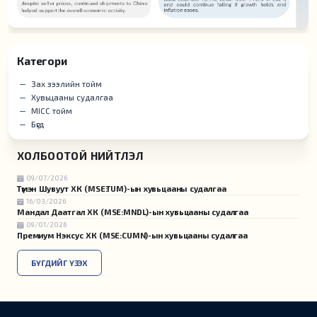
Категори
Зах зээлийн тойм
Хувьцааны судалгаа
MICC тойм
Бүгд
ХОЛБООТОЙ НИЙТЛЭЛ
09/07/2026
Түмэн Шувуут ХК (MSE:TUM)-ын хувьцааны судалгаа
16/03/2026
Мандал Даатгал ХК (MSE:MNDL)-ын хувьцааны судалгаа
09/01/2026
Премиум Нэксус ХК (MSE:CUMN)-ын хувьцааны судалгаа
БҮГДИЙГ ҮЗЭХ