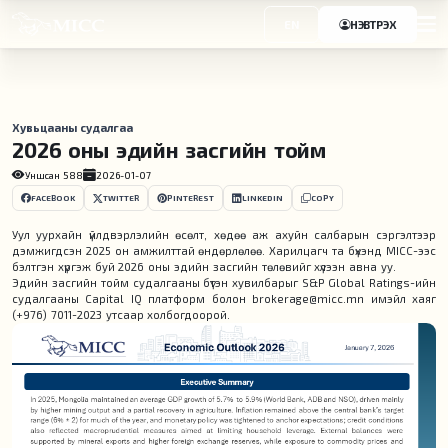
EN
НЭВТРЭХ
Хувьцааны судалгаа
2026 оны эдийн засгийн тойм
Уншсан
588
2026-01-07
FACEBOOK
TWITTER
PINTEREST
LINKEDIN
COPY
Уул уурхайн үйлдвэрлэлийн өсөлт, хөдөө аж ахуйн салбарын сэргэлтээр
дэмжигдсэн 2025 он амжилттай өндөрлөлөө. Харилцагч та бүхэнд MICC-ээс
бэлтгэн хүргэж буй 2026 оны эдийн засгийн төлөвийг хүлээн авна уу.
Эдийн засгийн тойм судалгааны бүтэн хувилбарыг S&P Global Ratings-ийн
судалгааны Capital IQ платформ болон brokerage@micc.mn имэйл хаяг
(+976) 7011-2023 утсаар холбогдоорой.