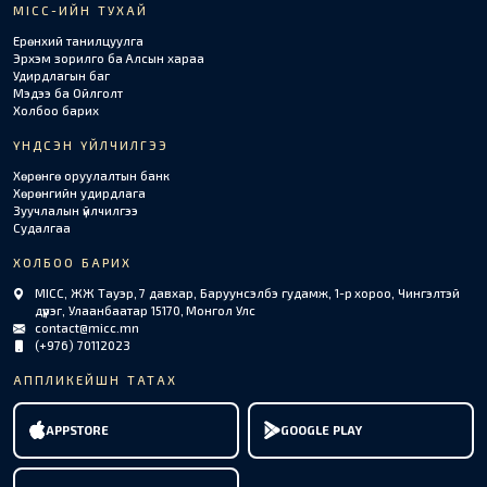
MICC-ИЙН ТУХАЙ
Ерөнхий танилцуулга
Эрхэм зорилго ба Алсын хараа
Удирдлагын баг
Мэдээ ба Ойлголт
Холбоо барих
ҮНДСЭН ҮЙЛЧИЛГЭЭ
Хөрөнгө оруулалтын банк
Хөрөнгийн удирдлага
Зуучлалын үйлчилгээ
Судалгаа
ХОЛБОО БАРИХ
MICC, ЖЖ Тауэр, 7 давхар, Баруунсэлбэ гудамж, 1-р хороо, Чингэлтэй
дүүрэг, Улаанбаатар 15170, Монгол Улс
contact@micc.mn
(+976) 70112023
АППЛИКЕЙШН ТАТАХ
APPSTORE
GOOGLE PLAY