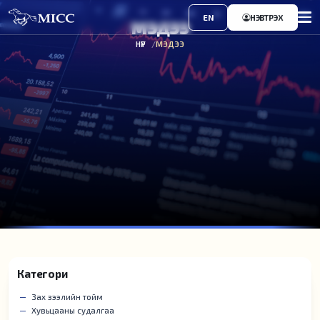
EN
НЭВТРЭХ
МЭДЭЭ
НҮҮР
МЭДЭЭ
Категори
Зах зээлийн тойм
Хувьцааны судалгаа