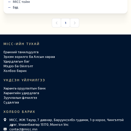
MICC тойм
Бүгд
1
MICC-ИЙН ТУХАЙ
Ерөнхий танилцуулга
Эрхэм зорилго ба Алсын хараа
Удирдлагын баг
Мэдээ ба Ойлголт
Холбоо барих
ҮНДСЭН ҮЙЛЧИЛГЭЭ
Хөрөнгө оруулалтын банк
Хөрөнгийн удирдлага
Зуучлалын үйлчилгээ
Судалгаа
ХОЛБОО БАРИХ
MICC, ЖЖ Тауэр, 7 давхар, Баруунсэлбэ гудамж, 1-р хороо, Чингэлтэй
дүүрэг, Улаанбаатар 15170, Монгол Улс
contact@micc.mn