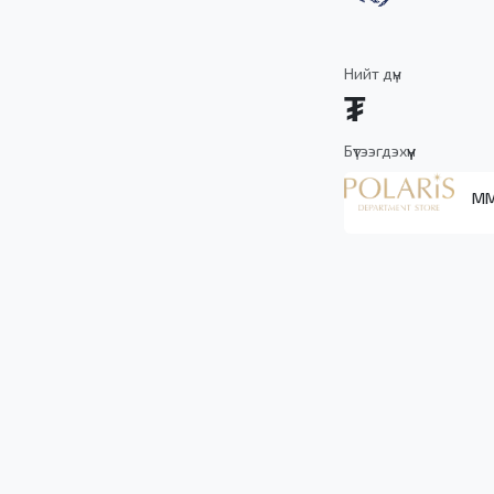
Нийт дүн
₮
Бүтээгдэхүүн
ММ