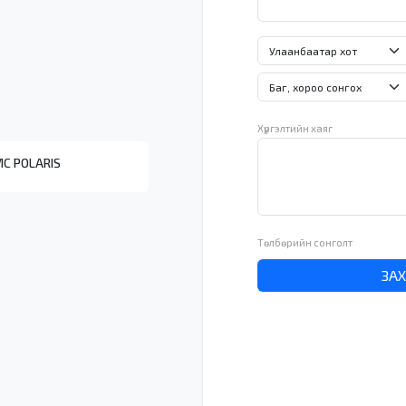
Хүргэлтийн хаяг
С POLARIS
Төлбөрийн сонголт
ЗА