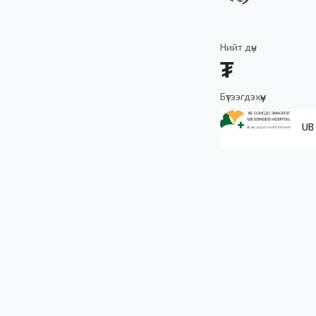
Нийт дүн
₮
Бүтээгдэхүүн
UB